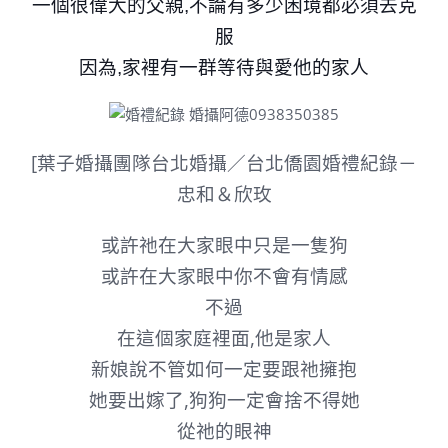
一個很偉大的父親,不論有多少困境都必須去克
服
因為,家裡有一群等待與愛他的家人
[葉子婚攝團隊台北婚攝／台北僑園婚禮紀錄－
忠和＆欣玫
或許祂在大家眼中只是一隻狗
或許在大家眼中你不會有情感
不過
在這個家庭裡面,他是家人
新娘說不管如何一定要跟祂擁抱
她要出嫁了,狗狗一定會捨不得她
從祂的眼神