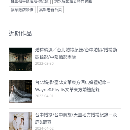
桃園福容飯店婚禮紀錄
清水成都雅宴時尚會館
福華飯店婚攝
高雄老新台菜
近期作品
婚禮精選／台北婚禮紀錄/台中婚攝/婚禮動
態錄影/中部攝影團隊
2022-03-30
台北婚攝/臺北文華東方酒店婚禮紀錄－
Wayne&Phyllis文華東方婚禮紀錄
2022-04-01
台中婚攝/台中商旅/天圓地方婚禮紀錄－永
庭&毓容
2024-04-02