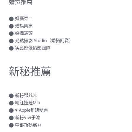
婚攝推薦
⬤
婚攝榮二
⬤
婚攝樂高
⬤
婚攝罐頭
⬤
光點攝影 Studio（婚攝阿賢）
⬤
德藝影像攝影團隊
新秘推薦
⬤
新秘鄧芃芃
⬤
粉紅娃娃Mia
⬤
♥ Apple新娘秘書
⬤
新秘Vivi子溱
⬤
中部新祕宸羽