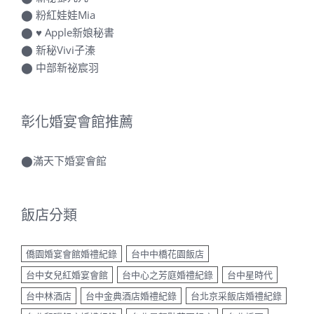
⬤
粉紅娃娃Mia
⬤
♥ Apple新娘秘書
⬤
新秘Vivi子溱
⬤
中部新祕宸羽
彰化婚宴會館推薦
⬤
滿天下婚宴會館
飯店分類
僑園婚宴會館婚禮紀錄
台中中橋花園飯店
台中女兒紅婚宴會館
台中心之芳庭婚禮紀錄
台中星時代
台中林酒店
台中金典酒店婚禮紀錄
台北京采飯店婚禮紀錄