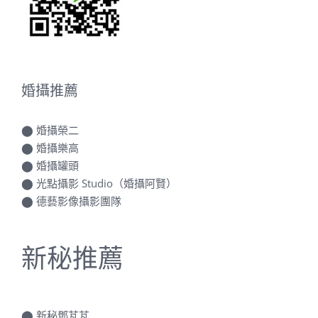
婚攝推薦
⬤
婚攝榮二
⬤
婚攝樂高
⬤
婚攝罐頭
⬤
光點攝影 Studio（婚攝阿賢）
⬤
德藝影像攝影團隊
新秘推薦
⬤
新秘鄧芃芃