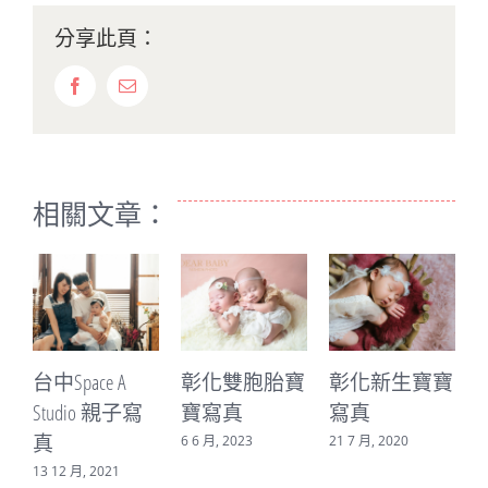
分享此頁：
Facebook
Email:
相關文章：
A
彰化雙胞胎寶
彰化新生寶寶
甯甯就是要騙
親子寫
寶寫真
寫真
你生女兒系列
寫真
6 6 月, 2023
21 7 月, 2020
1
20 7 月, 2020