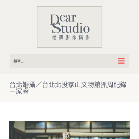
Skip
to
content
轉至...
台北婚攝／台北北投家山文物館抓周紀錄
－家睿
View
Larger