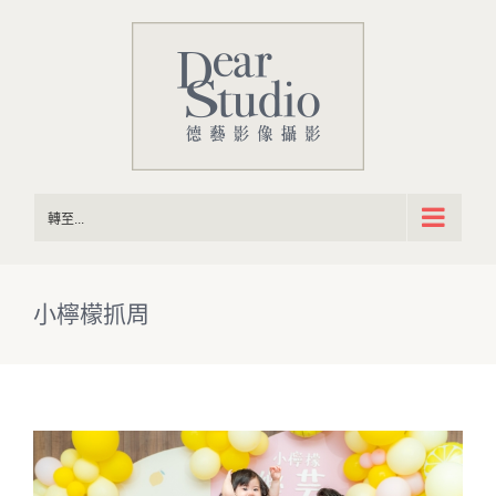
Skip
to
content
轉至...
小檸檬抓周
View
Larger