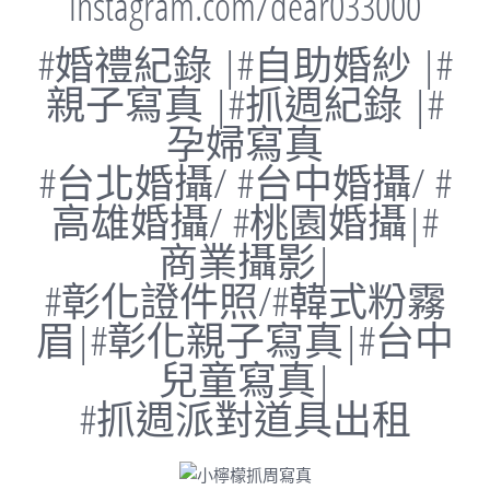
instagram.com/dear033000
#婚禮紀錄 |#自助婚紗 |#
親子寫真 |#抓週紀錄 |#
孕婦寫真
#台北婚攝/ #台中婚攝/ #
高雄婚攝/ #桃園婚攝|#
商業攝影|
#彰化證件照/#韓式粉霧
眉|#彰化親子寫真|#台中
兒童寫真|
#抓週派對道具出租