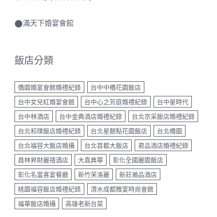
⬤
滿天下婚宴會館
飯店分類
僑園婚宴會館婚禮紀錄
台中中橋花園飯店
台中女兒紅婚宴會館
台中心之芳庭婚禮紀錄
台中星時代
台中林酒店
台中金典酒店婚禮紀錄
台北京采飯店婚禮紀錄
台北和璞飯店婚禮紀錄
台北星靚點花園飯店
台北橋園
台北福容大飯店婚攝
台北首都大飯店
君品酒店婚禮紀錄
員林昇財麗禧酒店
大直典華
彰化全國麗園飯店
彰化名富喜宴餐廳
新竹芙洛麗
新莊瀚品酒店
桃園福容飯店婚禮紀錄
清水成都雅宴時尚會館
福華飯店婚攝
高雄老新台菜