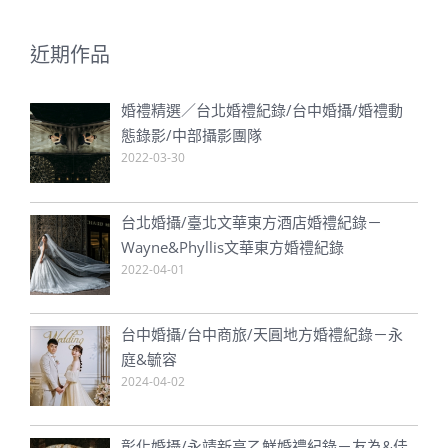
近期作品
婚禮精選／台北婚禮紀錄/台中婚攝/婚禮動
態錄影/中部攝影團隊
2022-03-30
台北婚攝/臺北文華東方酒店婚禮紀錄－
Wayne&Phyllis文華東方婚禮紀錄
2022-04-01
台中婚攝/台中商旅/天圓地方婚禮紀錄－永
庭&毓容
2024-04-02
彰化婚攝/永靖新高乙鮮婚禮紀錄－友為&佳