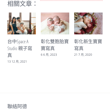
相關文章：
 A
彰化雙胞胎寶
彰化新生寶寶
甯甯就是要
親子寫
寶寫真
寫真
你生女兒系
寫真
6 6 月, 2023
21 7 月, 2020
21
20 7 月, 2020
聯絡阿德