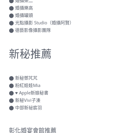
⬤
婚攝榮二
⬤
婚攝樂高
⬤
婚攝罐頭
⬤
光點攝影 Studio（婚攝阿賢）
⬤
德藝影像攝影團隊
新秘推薦
⬤
新秘鄧芃芃
⬤
粉紅娃娃Mia
⬤
♥ Apple新娘秘書
⬤
新秘Vivi子溱
⬤
中部新祕宸羽
彰化婚宴會館推薦