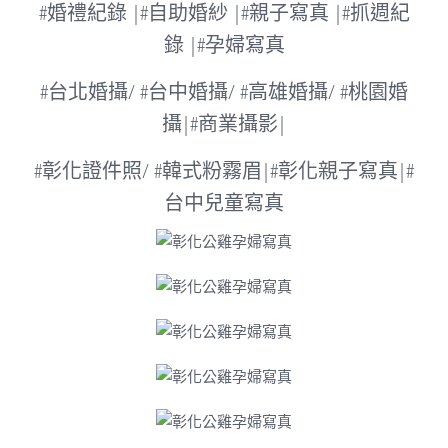
#
婚禮紀錄
|
#
自助婚紗
|
#
親子寫真
|
#
抓週紀
錄
|
#
孕婦寫真
#
台北婚攝
/
#
台中婚攝
/
#
高雄婚攝
/
#
桃園婚
攝
|
#
商業攝影
|
#
彰化證件照
/
#
韓式粉霧眉
|
#
彰化親子寫真
|
#
台中兒童寫真