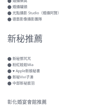
⬤
婚攝樂高
⬤
婚攝罐頭
⬤
光點攝影 Studio（婚攝阿賢）
⬤
德藝影像攝影團隊
新秘推薦
⬤
新秘鄧芃芃
⬤
粉紅娃娃Mia
⬤
♥ Apple新娘秘書
⬤
新秘Vivi子溱
⬤
中部新祕宸羽
彰化婚宴會館推薦