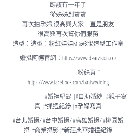
應該有十年了
從姊姊到寶寶
再次拍孕婦,很高興大家一直是朋友
很高興再次幫你們服務
造型：
造型：
粉紅娃娃Mia彩妝造型工作室
婚攝阿德官網：
https://www.dearvision.co/
粉絲頁：
https://www.facebook.com/bastwedding
#
婚禮紀錄
|#
自助婚紗
|#
親子寫
真
|#
抓週紀錄
|#
孕婦寫真
#
台北婚攝
/ #
台中婚攝
/ #
高雄婚攝
/ #
桃園婚
攝
|#
商業攝影
|#
新莊典華婚禮紀錄