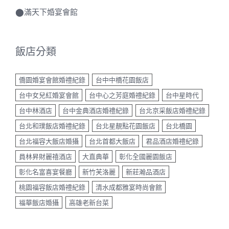
⬤
滿天下婚宴會館
飯店分類
僑園婚宴會館婚禮紀錄
台中中橋花園飯店
台中女兒紅婚宴會館
台中心之芳庭婚禮紀錄
台中星時代
台中林酒店
台中金典酒店婚禮紀錄
台北京采飯店婚禮紀錄
台北和璞飯店婚禮紀錄
台北星靚點花園飯店
台北橋園
台北福容大飯店婚攝
台北首都大飯店
君品酒店婚禮紀錄
員林昇財麗禧酒店
大直典華
彰化全國麗園飯店
彰化名富喜宴餐廳
新竹芙洛麗
新莊瀚品酒店
桃園福容飯店婚禮紀錄
清水成都雅宴時尚會館
福華飯店婚攝
高雄老新台菜