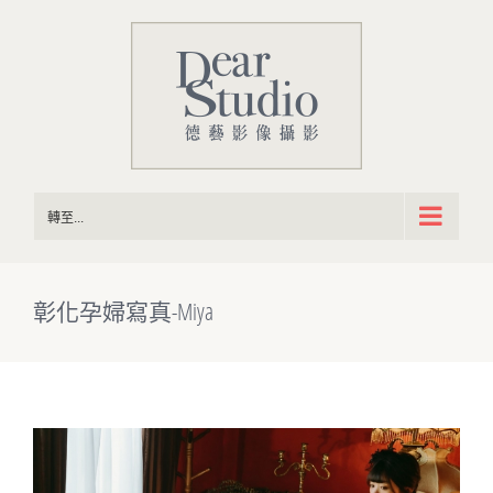
Skip
to
content
轉至...
彰化孕婦寫真-Miya
View
Larger