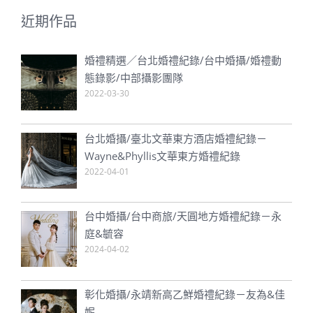
近期作品
婚禮精選／台北婚禮紀錄/台中婚攝/婚禮動
態錄影/中部攝影團隊
2022-03-30
台北婚攝/臺北文華東方酒店婚禮紀錄－
Wayne&Phyllis文華東方婚禮紀錄
2022-04-01
台中婚攝/台中商旅/天圓地方婚禮紀錄－永
庭&毓容
2024-04-02
彰化婚攝/永靖新高乙鮮婚禮紀錄－友為&佳
妮