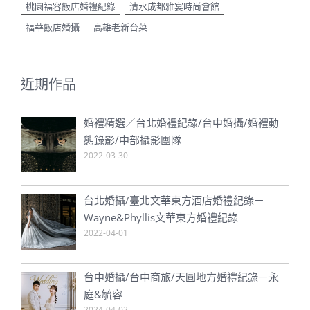
桃園福容飯店婚禮紀錄
清水成都雅宴時尚會館
福華飯店婚攝
高雄老新台菜
近期作品
婚禮精選／台北婚禮紀錄/台中婚攝/婚禮動
態錄影/中部攝影團隊
2022-03-30
台北婚攝/臺北文華東方酒店婚禮紀錄－
Wayne&Phyllis文華東方婚禮紀錄
2022-04-01
台中婚攝/台中商旅/天圓地方婚禮紀錄－永
庭&毓容
2024-04-02