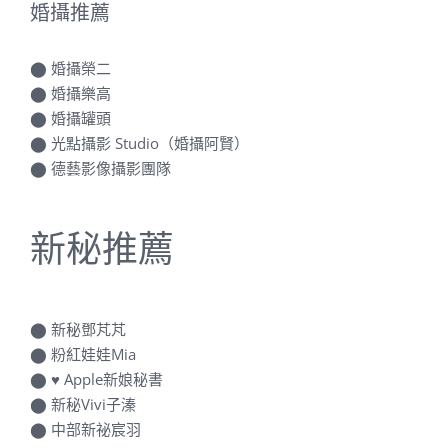
婚攝推薦
⬤
婚攝榮二
⬤
婚攝樂高
⬤
婚攝罐頭
⬤
光點攝影 Studio（婚攝阿賢）
⬤
德藝影像攝影團隊
新秘推薦
⬤
新秘鄧芃芃
⬤
粉紅娃娃Mia
⬤
♥ Apple新娘秘書
⬤
新秘Vivi子溱
⬤
中部新祕宸羽