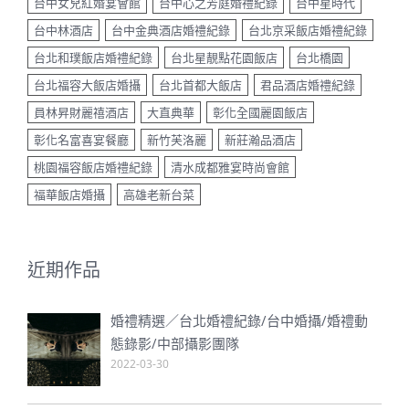
台中女兒紅婚宴會館
台中心之芳庭婚禮紀錄
台中星時代
台中林酒店
台中金典酒店婚禮紀錄
台北京采飯店婚禮紀錄
台北和璞飯店婚禮紀錄
台北星靚點花園飯店
台北橋園
台北福容大飯店婚攝
台北首都大飯店
君品酒店婚禮紀錄
員林昇財麗禧酒店
大直典華
彰化全國麗園飯店
彰化名富喜宴餐廳
新竹芙洛麗
新莊瀚品酒店
桃園福容飯店婚禮紀錄
清水成都雅宴時尚會館
福華飯店婚攝
高雄老新台菜
近期作品
婚禮精選／台北婚禮紀錄/台中婚攝/婚禮動
態錄影/中部攝影團隊
2022-03-30