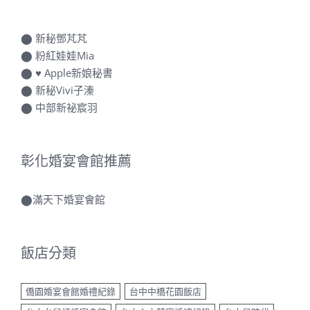
⬤
新秘鄧芃芃
⬤
粉紅娃娃Mia
⬤
♥ Apple新娘秘書
⬤
新秘Vivi子溱
⬤
中部新祕宸羽
彰化婚宴會館推薦
⬤
滿天下婚宴會館
飯店分類
僑園婚宴會館婚禮紀錄
台中中橋花園飯店