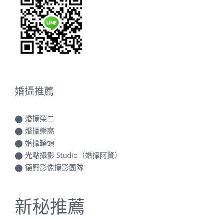
婚攝推薦
⬤
婚攝榮二
⬤
婚攝樂高
⬤
婚攝罐頭
⬤
光點攝影 Studio（婚攝阿賢）
⬤
德藝影像攝影團隊
新秘推薦