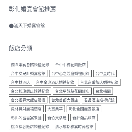
彰化婚宴會館推薦
⬤
滿天下婚宴會館
飯店分類
僑園婚宴會館婚禮紀錄
台中中橋花園飯店
台中女兒紅婚宴會館
台中心之芳庭婚禮紀錄
台中星時代
台中林酒店
台中金典酒店婚禮紀錄
台北京采飯店婚禮紀錄
台北和璞飯店婚禮紀錄
台北星靚點花園飯店
台北橋園
台北福容大飯店婚攝
台北首都大飯店
君品酒店婚禮紀錄
員林昇財麗禧酒店
大直典華
彰化全國麗園飯店
彰化名富喜宴餐廳
新竹芙洛麗
新莊瀚品酒店
桃園福容飯店婚禮紀錄
清水成都雅宴時尚會館