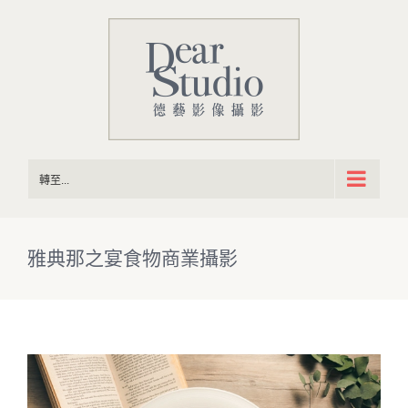
Skip
to
content
轉至...
雅典那之宴食物商業攝影
View
Larger