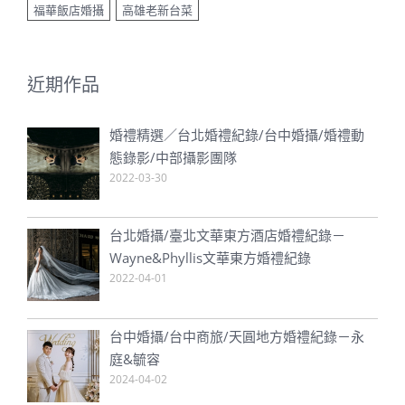
福華飯店婚攝
高雄老新台菜
近期作品
婚禮精選／台北婚禮紀錄/台中婚攝/婚禮動
態錄影/中部攝影團隊
2022-03-30
台北婚攝/臺北文華東方酒店婚禮紀錄－
Wayne&Phyllis文華東方婚禮紀錄
2022-04-01
台中婚攝/台中商旅/天圓地方婚禮紀錄－永
庭&毓容
2024-04-02