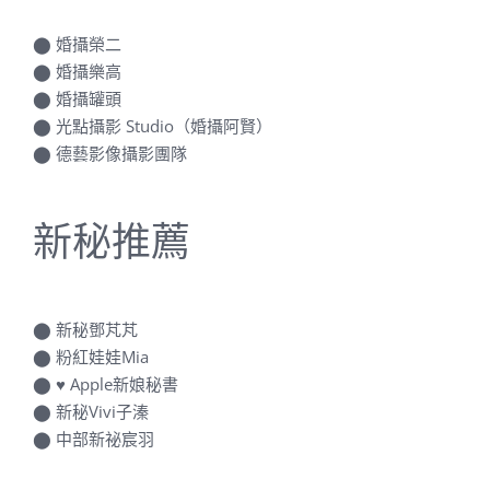
⬤
婚攝榮二
⬤
婚攝樂高
⬤
婚攝罐頭
⬤
光點攝影 Studio（婚攝阿賢）
⬤
德藝影像攝影團隊
新秘推薦
⬤
新秘鄧芃芃
⬤
粉紅娃娃Mia
⬤
♥ Apple新娘秘書
⬤
新秘Vivi子溱
⬤
中部新祕宸羽