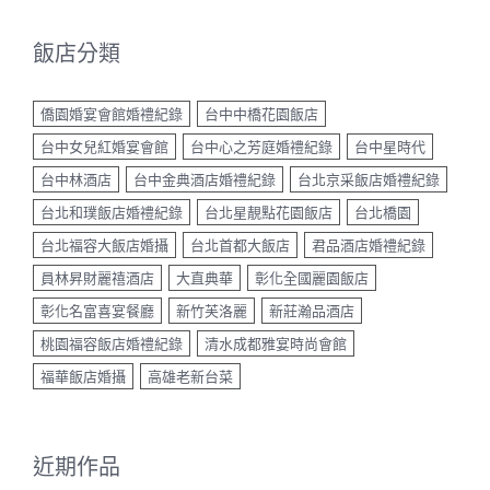
飯店分類
僑園婚宴會館婚禮紀錄
台中中橋花園飯店
台中女兒紅婚宴會館
台中心之芳庭婚禮紀錄
台中星時代
台中林酒店
台中金典酒店婚禮紀錄
台北京采飯店婚禮紀錄
台北和璞飯店婚禮紀錄
台北星靚點花園飯店
台北橋園
台北福容大飯店婚攝
台北首都大飯店
君品酒店婚禮紀錄
員林昇財麗禧酒店
大直典華
彰化全國麗園飯店
彰化名富喜宴餐廳
新竹芙洛麗
新莊瀚品酒店
桃園福容飯店婚禮紀錄
清水成都雅宴時尚會館
福華飯店婚攝
高雄老新台菜
近期作品