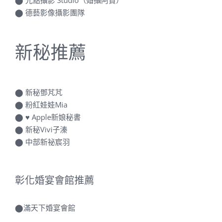
⬤
光點攝影 Studio（婚攝阿賢）
⬤
德藝影像攝影團隊
新秘推薦
⬤
新秘鄧芃芃
⬤
粉紅娃娃Mia
⬤
♥ Apple新娘秘書
⬤
新秘Vivi子溱
⬤
中部新祕宸羽
彰化婚宴會館推薦
⬤
滿天下婚宴會館