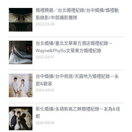
婚禮精選／台北婚禮紀錄/台中婚攝/婚禮動
態錄影/中部攝影團隊
2022-03-30
台北婚攝/臺北文華東方酒店婚禮紀錄－
Wayne&Phyllis文華東方婚禮紀錄
2022-04-01
台中婚攝/台中商旅/天圓地方婚禮紀錄－永
庭&毓容
2024-04-02
彰化婚攝/永靖新高乙鮮婚禮紀錄－友為&佳
妮
2024-04-02