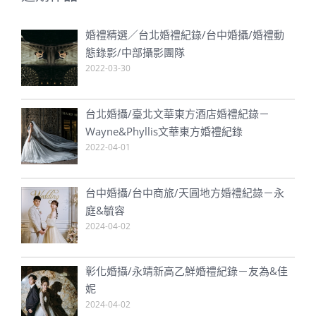
婚禮精選／台北婚禮紀錄/台中婚攝/婚禮動
態錄影/中部攝影團隊
2022-03-30
台北婚攝/臺北文華東方酒店婚禮紀錄－
Wayne&Phyllis文華東方婚禮紀錄
2022-04-01
台中婚攝/台中商旅/天圓地方婚禮紀錄－永
庭&毓容
2024-04-02
彰化婚攝/永靖新高乙鮮婚禮紀錄－友為&佳
妮
2024-04-02