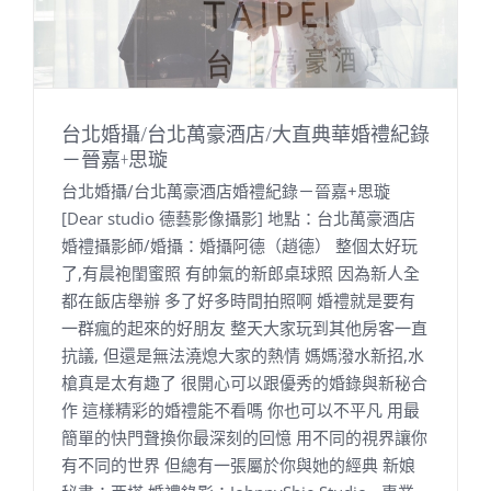
台北婚攝/台北萬豪酒店/大直典華婚禮紀錄
－晉嘉+思璇
台北婚攝/台北萬豪酒店婚禮紀錄－晉嘉+思璇
[Dear studio 德藝影像攝影] 地點：台北萬豪酒店
婚禮攝影師/婚攝：婚攝阿德（趙德） 整個太好玩
了,有晨袍閨蜜照 有帥氣的新郎桌球照 因為新人全
都在飯店舉辦 多了好多時間拍照啊 婚禮就是要有
一群瘋的起來的好朋友 整天大家玩到其他房客一直
抗議, 但還是無法澆熄大家的熱情 媽媽潑水新招,水
槍真是太有趣了 很開心可以跟優秀的婚錄與新秘合
作 這樣精彩的婚禮能不看嗎 你也可以不平凡 用最
簡單的快門聲換你最深刻的回憶 用不同的視界讓你
有不同的世界 但總有一張屬於你與她的經典 新娘