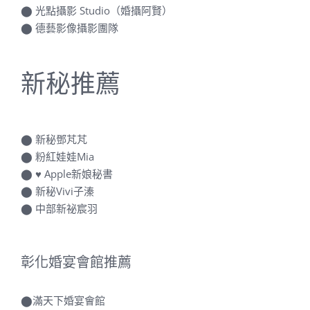
⬤
光點攝影 Studio（婚攝阿賢）
⬤
德藝影像攝影團隊
新秘推薦
⬤
新秘鄧芃芃
⬤
粉紅娃娃Mia
⬤
♥ Apple新娘秘書
⬤
新秘Vivi子溱
⬤
中部新祕宸羽
彰化婚宴會館推薦
⬤
滿天下婚宴會館