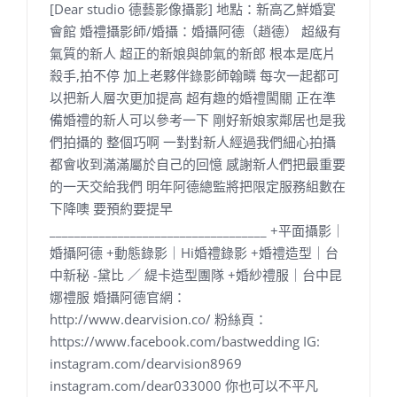
[Dear studio 德藝影像攝影] 地點：新高乙鮮婚宴
會館 婚禮攝影師/婚攝：婚攝阿德（趙德） 超級有
氣質的新人 超正的新娘與帥氣的新郎 根本是底片
殺手,拍不停 加上老夥伴錄影師翰疄 每次一起都可
以把新人層次更加提高 超有趣的婚禮闖關 正在準
備婚禮的新人可以參考一下 剛好新娘家鄰居也是我
們拍攝的 整個巧啊 一對對新人經過我們細心拍攝
都會收到滿滿屬於自己的回憶 感謝新人們把最重要
的一天交給我們 明年阿德總監將把限定服務組數在
下降噢 要預約要提早
___________________________________ +平面攝影｜
婚攝阿德 +動態錄影｜Hi婚禮錄影 +婚禮造型｜台
中新秘 -黛比 ／ 緹卡造型團隊 +婚紗禮服｜台中昆
娜禮服 婚攝阿德官網：
http://www.dearvision.co/ 粉絲頁：
https://www.facebook.com/bastwedding IG:
instagram.com/dearvision8969
instagram.com/dear033000 你也可以不平凡