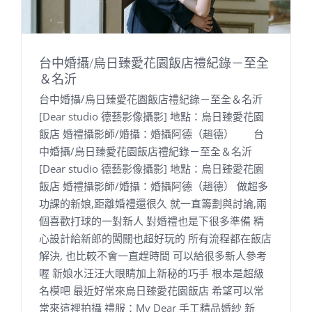
台中婚攝/烏日臻愛花園飯店禮紀錄－至全
＆名沂
台中婚攝/烏日臻愛花園飯店禮紀錄－至全＆名沂
[Dear studio 德藝影像攝影] 地點：烏日臻愛花園
飯店 婚禮攝影師/婚攝：婚攝阿德（趙德） 台
中婚攝/烏日臻愛花園飯店禮紀錄－至全＆名沂
[Dear studio 德藝影像攝影] 地點：烏日臻愛花園
飯店 婚禮攝影師/婚攝：婚攝阿德（趙德） 做超多
功課的新娘,距離婚禮還很久 就一直籌劃與討論,兩
個喜歡打球的一對新人 對婚禮也是下很多準備 精
心設計給新郎的闖關也超好玩的 所有流程都在飯店
解決, 也比較不會一直趕時間 可以給很多新人參考
喔 新娘水汪汪大眼睛加上新秘的巧手 根本是超級
名模吧 最近好常來烏日臻愛花園飯店 希望可以常
常來這裡拍攝 禮服：My Dear 手工精品婚紗 新