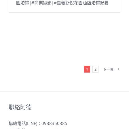
園婚禮|#商業攝影|#嘉義新悅花園酒店婚禮紀要
1
2
下一頁
聯絡阿德
聯絡電話(LINE)：
0938350385