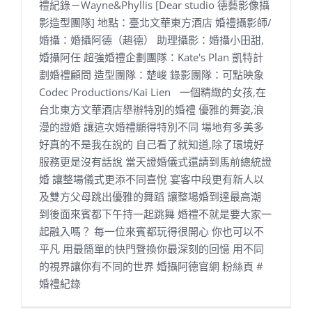
禮紀錄－Wayne&Phyllis [Dear studio 德藝影像攝
影造型團隊] 地點：臺北文華東方酒店 婚禮攝影師/
婚攝：婚攝阿德（趙德） 助理攝影：婚攝小田甜,
婚攝阿任 超強婚禮企劃團隊：Kate's Plan 凱特計
劃婚禮顧問 造型團隊：楚峻 錄影團隊：可點映象
Codec Productions/Kai Lien 一個精緻的女孩,在
台北東方文華酒店舉辦特別的婚禮 優雅的舞姿,浪
漫的證婚 讓這次婚禮顯得特別不同 場地有多美多
好真的不是我在說的 自己看了就知道,除了環境好
服務更是沒有話說 當天證婚儀式還請到馬前總統證
婚 讓整場儀式更添不同喜悅 宴客中段更有新人以
及雙方父母跳出優雅的舞蹈 讓整場婚到達最高潮
到後面來賓都下午持一起跳舞 婚禮不就是要大家一
起融入嗎？ 每一位來賓都玩得很開心 你也可以不
平凡 用最簡單的快門聲換你最深刻的回憶 用不同
的視界讓你有不同的世界 婚攝阿德官網 粉絲頁 #
婚禮紀錄