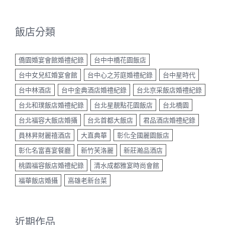
飯店分類
僑園婚宴會館婚禮紀錄
台中中橋花園飯店
台中女兒紅婚宴會館
台中心之芳庭婚禮紀錄
台中星時代
台中林酒店
台中金典酒店婚禮紀錄
台北京采飯店婚禮紀錄
台北和璞飯店婚禮紀錄
台北星靚點花園飯店
台北橋園
台北福容大飯店婚攝
台北首都大飯店
君品酒店婚禮紀錄
員林昇財麗禧酒店
大直典華
彰化全國麗園飯店
彰化名富喜宴餐廳
新竹芙洛麗
新莊瀚品酒店
桃園福容飯店婚禮紀錄
清水成都雅宴時尚會館
福華飯店婚攝
高雄老新台菜
近期作品