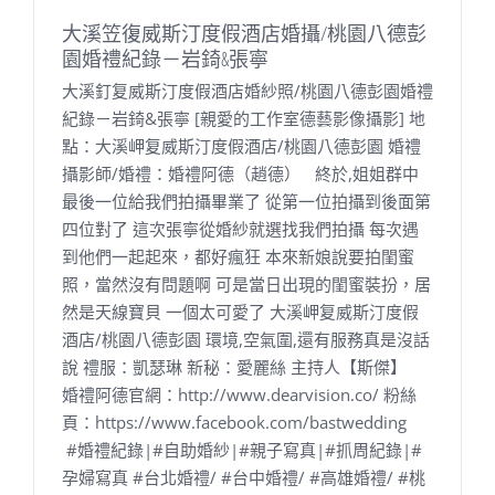
大溪笠復威斯汀度假酒店婚攝/桃園八德彭
園婚禮紀錄－岩錡&張寧
大溪釘复威斯汀度假酒店婚紗照/桃園八德彭園婚禮
紀錄－岩錡&張寧 [親愛的工作室德藝影像攝影] 地
點：大溪岬复威斯汀度假酒店/桃園八德彭園 婚禮
攝影師/婚禮：婚禮阿德（趙德） 終於,姐姐群中
最後一位給我們拍攝畢業了 從第一位拍攝到後面第
四位對了 這次張寧從婚紗就選找我們拍攝 每次遇
到他們一起起來，都好瘋狂 本來新娘說要拍閨蜜
照，當然沒有問題啊 可是當日出現的閨蜜裝扮，居
然是天線寶貝 一個太可愛了 大溪岬复威斯汀度假
酒店/桃園八德彭園 環境,空氣圍,還有服務真是沒話
說 禮服：凱瑟琳 新秘：愛麗絲 主持人【斯傑】
婚禮阿德官網：http://www.dearvision.co/ 粉絲
頁：https://www.facebook.com/bastwedding
#婚禮紀錄|#自助婚紗|#親子寫真|#抓周紀錄|#
孕婦寫真 #台北婚禮/ #台中婚禮/ #高雄婚禮/ #桃