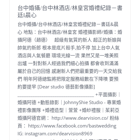
台中婚攝/台中林酒店/林皇宮婚禮紀錄－書
廷&晨心
台中婚攝/台中林酒店/林皇宮婚禮紀錄－書廷&晨
心 地點：台中林酒店/林皇宮 婚禮攝影師/婚攝：婚
攝阿德（趙德） 超級有氣質的新人 超正的新娘與
帥氣的新郎 根本是底片殺手,拍不停 加上台中人氣
酒店與人氣餐廳 環境光線一流 果然又是一堆美照
出爐 一對對新人經過我們細心拍攝 都會收到滿滿
屬於自己的回憶 感謝新人們把最重要的一天交給我
們 明年阿德總監將把限定服務組數在下降噢 要預
約要提早 [Dear studio 德藝影像攝影]
___________________________________ +平面攝影｜
婚攝阿德 +動態錄影｜JohnnyShie Studio - 專業婚
禮影像團隊 +婚禮造型｜萱萱 +婚紗禮服｜茱莉亞
婚攝阿德官網： http://www.dearvision.co/ 粉絲
頁： https://www.facebook.com/bastwedding
IG: instagram.com/dearvision8969