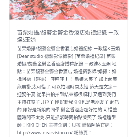
苗栗婚攝/馥藝金鬱金香酒店婚禮紀錄 －政
達&玉娟
苗栗婚攝/馥藝金鬱金香酒店婚禮紀錄 －政達&玉娟
[Dear studio 德藝影像攝影] [苗栗婚禮紀錄] 苗栗
婚攝/馥藝金鬱金香酒店婚禮紀錄 －政達&玉娟 地
點：苗栗馥藝金鬱金香酒店 婚禮攝影師/婚攝：婚
攝阿德（趙德） 哇哇哇！！ 新娘太美了 加上超美
龍鳳掛,太可惜了,可以拍照時間太短 這天是文定＋
迎娶午宴 從早拍拍拍到結束都很順利 又遇到我們
主持扛霸子貝拉了 剛好新秘KIKI也是老朋友了 超巧
的,剛好是新娘的同學 鬱金香酒店超好拍的 可惜整
體時間不太夠,只能抓緊時間拍點美照了 婚禮造型
師：KIKI CHEN 主持企劃：貝拉 婚攝阿德官網：
http://www.dearvision.co/ 粉絲頁：