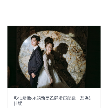
彰化婚攝/永靖新高乙鮮婚禮紀錄－友為&
佳妮