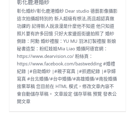
彰化鹿港婚紗
彰化婚紗/彰化鹿港婚紗 Dear studio 德藝影像攝影
這次拍攝超特別的 新人超級有想法,而且超認真做
功課的 記得新人說浪漫是什麼他不知道 他只知道
照片要有許多回憶 只好大家邊逛街邊拍照了 婚紗
側錄：阿勳 婚紗禮服：YU MU 羽沐訂製禮服 新娘
秘書造型：粉紅娃娃Mia Liao 婚攝阿德官網：
https://www.dearvision.co/ 粉絲頁：
https://www.facebook.com/bastwedding #婚禮
紀錄 |#自助婚紗 |#親子寫真 |#抓週紀錄 |#孕婦
寫真 #台北婚攝/#台中婚攝/#高雄婚攝/#南投婚攝
捨棄草稿 您目前在 HTML 模式，修改文章內容不
會自動儲存草稿。 文章設定 儲存草稿 預覽 發表公
開文章