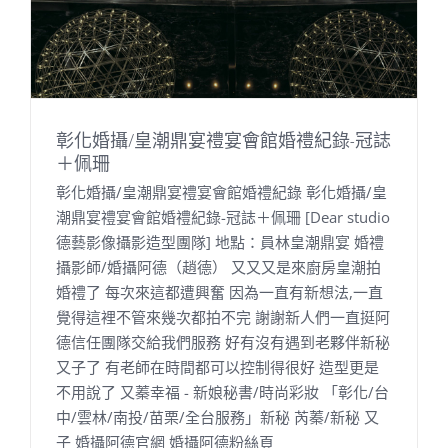
彰化婚攝/皇潮鼎宴禮宴會館婚禮紀錄-冠誌
＋佩珊
彰化婚攝/皇潮鼎宴禮宴會館婚禮紀錄 彰化婚攝/皇
潮鼎宴禮宴會館婚禮紀錄-冠誌＋佩珊 [Dear studio
德藝影像攝影造型團隊] 地點：員林皇潮鼎宴 婚禮
攝影師/婚攝阿德（趙德） 又又又是來廚房皇潮拍
婚禮了 每次來這都遭興奮 因為一直有新想法,一直
覺得這裡不管來幾次都拍不完 謝謝新人們一直挺阿
德信任團隊交給我們服務 好有沒有遇到老夥伴新秘
又子了 有老師在時間都可以控制得很好 造型更是
不用說了 又蓁幸福 - 新娘秘書/時尚彩妝 「彰化/台
中/雲林/南投/苗栗/全台服務」新秘 芮蓁/新秘 又
子 婚攝阿德官網 婚攝阿德粉絲頁