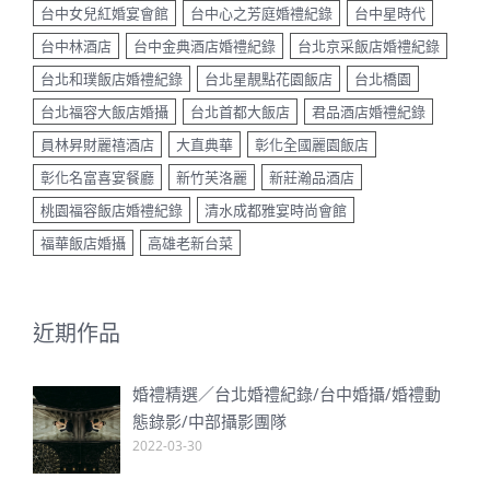
台中女兒紅婚宴會館
台中心之芳庭婚禮紀錄
台中星時代
台中林酒店
台中金典酒店婚禮紀錄
台北京采飯店婚禮紀錄
台北和璞飯店婚禮紀錄
台北星靚點花園飯店
台北橋園
台北福容大飯店婚攝
台北首都大飯店
君品酒店婚禮紀錄
員林昇財麗禧酒店
大直典華
彰化全國麗園飯店
彰化名富喜宴餐廳
新竹芙洛麗
新莊瀚品酒店
桃園福容飯店婚禮紀錄
清水成都雅宴時尚會館
福華飯店婚攝
高雄老新台菜
近期作品
婚禮精選／台北婚禮紀錄/台中婚攝/婚禮動
態錄影/中部攝影團隊
2022-03-30