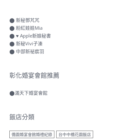
⬤
新秘鄧芃芃
⬤
粉紅娃娃Mia
⬤
♥ Apple新娘秘書
⬤
新秘Vivi子溱
⬤
中部新祕宸羽
彰化婚宴會館推薦
⬤
滿天下婚宴會館
飯店分類
僑園婚宴會館婚禮紀錄
台中中橋花園飯店