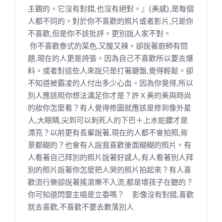
主觀的。它沒有對錯,也沒有絕對。』{美感},是每個
人都不同的。對於你不喜歡的照片或者影片,只是你
不喜歡,但是你不該批評。更別說人家不對。
你不喜歡泰式的菜色,又酸又辣。卻說著廚師有問
題,現在的人更是誇張。因為自己不喜歡所以要去爆
料。或者對這些人來說只是打著鍵盤,覺得輕鬆。卻
不知道被霸凌的人付出多少心血。因為你覺得,所以
別人應該照你想法滿足你才是？許Ｘ美的美與時尚
的妝你怎麼看？有人覺得修圖就應該是修到像外星
人,大眼睛,尖到可以刺死人的下巴＋上水蛇腰才是
漂亮？以前更有長輩說著,現在的人都不會拍照,背
景都糊的？也會有人說我喜歡後面糊糊的照片。有
人看著自己拜別的照片說著好感人,有人看著別人拜
別的照片說著你怎麼把人哭的照片拍起來？有人喜
歡流行樂卻說著搖滾樂不入流,都是壞孩子在聽的？
你可知道閃靈主唱是立委嗎？ 影像沒有對錯,喜歡
就去喜歡,不喜歡不要去數落別人