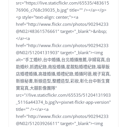
src="https://live.staticflickr.com/65535/483615
76906_c768c39035_b.jpg" title="" /></a></p>
<p style="text-align: center;"><a
href="http://www.flickr.com/photos/90294233
@N02/48361576661" target="_blank">&nbsp;
</a><a
href="http://www.flickr.com/photos/90294233
@N02/51204131903" target="_blank"><img
alt="手工婚紗,台中婚攝,台北婚攝推薦,孕婦寫真,自
助婚紗,抓週紀錄,南投婚攝,星靚點婚禮紀錄,福華飯
店婚禮婚攝,高雄婚攝,婚禮紀錄,婚攝阿德,親子寫真,
新娘秘書,新娘造型,整體造型,彩妝,彰化台中新生寶
寶寫真,大囍影像團隊"
src="//live.staticflickr.com/65535/51204131903
_5116a44374_b.jpg?v=pixnet-flickr-app-version"
title="" /></a><a
href="http://www.flickr.com/photos/90294233
@N02/51203926611" target="_blank"><img