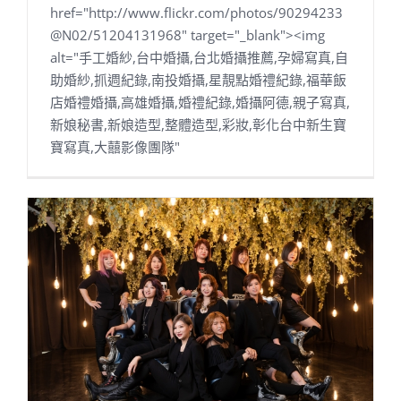
href="http://www.flickr.com/photos/90294233
@N02/51204131968" target="_blank"><img
alt="手工婚紗,台中婚攝,台北婚攝推薦,孕婦寫真,自
助婚紗,抓週紀錄,南投婚攝,星靚點婚禮紀錄,福華飯
店婚禮婚攝,高雄婚攝,婚禮紀錄,婚攝阿德,親子寫真,
新娘秘書,新娘造型,整體造型,彩妝,彰化台中新生寶
寶寫真,大囍影像團隊"