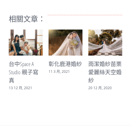
相關文章：
台中Space A
彰化鹿港婚紗
雨潔婚紗苗栗
彰化
Studio 親子寫
愛麗絲天空婚
紗
11 3 月, 2021
真
紗
29 8 
13 12 月, 2021
20 12 月, 2020