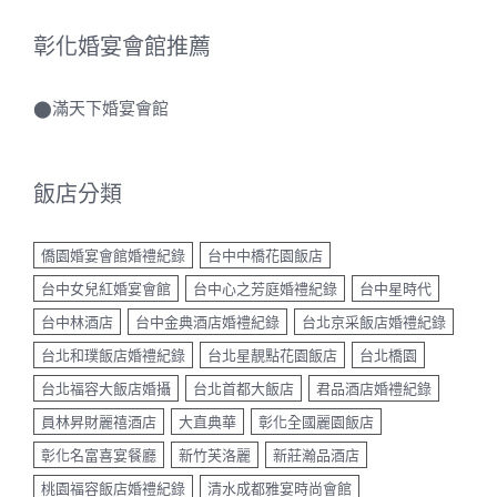
彰化婚宴會館推薦
⬤
滿天下婚宴會館
飯店分類
僑園婚宴會館婚禮紀錄
台中中橋花園飯店
台中女兒紅婚宴會館
台中心之芳庭婚禮紀錄
台中星時代
台中林酒店
台中金典酒店婚禮紀錄
台北京采飯店婚禮紀錄
台北和璞飯店婚禮紀錄
台北星靚點花園飯店
台北橋園
台北福容大飯店婚攝
台北首都大飯店
君品酒店婚禮紀錄
員林昇財麗禧酒店
大直典華
彰化全國麗園飯店
彰化名富喜宴餐廳
新竹芙洛麗
新莊瀚品酒店
桃園福容飯店婚禮紀錄
清水成都雅宴時尚會館