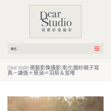
Skip
to
content
轉至...
[Dear studio 德藝影像攝影]彰化婚紗親子寫
真－謙逸＋筱涵＝羽辰＆昱唯
View
Larger