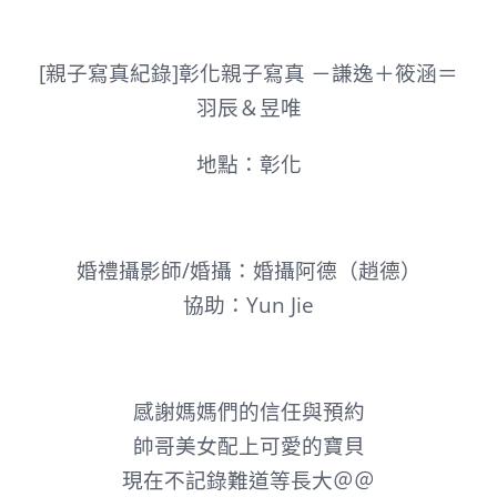
[親子寫真紀錄]彰化親子寫真 －謙逸＋筱涵＝
羽辰＆昱唯
地點：彰化
婚禮攝影師/婚攝：婚攝阿德（趙德）
協助：Yun Jie
感謝媽媽們的信任與預約
帥哥美女配上可愛的寶貝
現在不記錄難道等長大＠＠