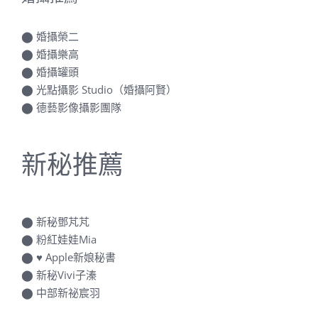
⬤
婚攝榮二
⬤
婚攝樂高
⬤
婚攝罐頭
⬤
光點攝影 Studio（婚攝阿賢）
⬤
德藝影像攝影團隊
新秘推薦
⬤
新秘鄧芃芃
⬤
粉紅娃娃Mia
⬤
♥ Apple新娘秘書
⬤
新秘Vivi子溱
⬤
中部新祕宸羽