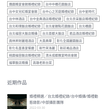
僑園婚宴會館婚禮紀錄
台中中橋花園飯店
台中女兒紅婚宴會館
台中心之芳庭婚禮紀錄
台中星時代
台中林酒店
台中金典酒店婚禮紀錄
台北京采飯店婚禮紀錄
台北和璞飯店婚禮紀錄
台北星靚點花園飯店
台北橋園
台北福容大飯店婚攝
台北首都大飯店
君品酒店婚禮紀錄
員林昇財麗禧酒店
大直典華
彰化全國麗園飯店
彰化名富喜宴餐廳
新竹芙洛麗
新莊瀚品酒店
桃園福容飯店婚禮紀錄
清水成都雅宴時尚會館
福華飯店婚攝
高雄老新台菜
近期作品
婚禮精選／台北婚禮紀錄/台中婚攝/婚禮動
態錄影/中部攝影團隊
2022-03-30