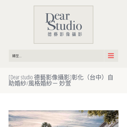
Skip
to
content
轉至...
[Dear studio 德藝影像攝影]彰化（台中）自
助婚紗/風格婚紗－ 妙萱
View
Larger