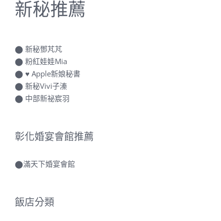
新秘推薦
⬤
新秘鄧芃芃
⬤
粉紅娃娃Mia
⬤
♥ Apple新娘秘書
⬤
新秘Vivi子溱
⬤
中部新祕宸羽
彰化婚宴會館推薦
⬤
滿天下婚宴會館
飯店分類