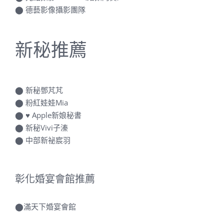
⬤
德藝影像攝影團隊
新秘推薦
⬤
新秘鄧芃芃
⬤
粉紅娃娃Mia
⬤
♥ Apple新娘秘書
⬤
新秘Vivi子溱
⬤
中部新祕宸羽
彰化婚宴會館推薦
⬤
滿天下婚宴會館