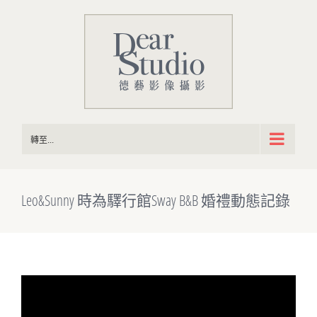
Skip
to
content
轉至...
Leo&Sunny 時為驛行館Sway B&B 婚禮動態記錄