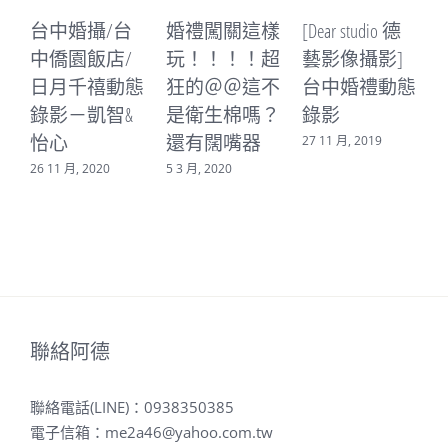
台中婚攝/台
婚禮闖關這樣
[Dear studio 德
[
中僑園飯店/
玩！！！！超
藝影像攝影]
日月千禧動態
狂的＠＠這不
台中婚禮動態
錄影－凱智&
是衛生棉嗎？
錄影
怡心
還有闊嘴器
27 11 月, 2019
1
26 11 月, 2020
5 3 月, 2020
聯絡阿德
聯絡電話(LINE)：
0938350385
電子信箱：
me2a46@yahoo.com.tw