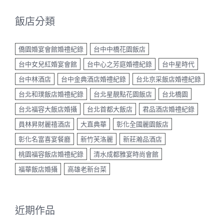
飯店分類
僑園婚宴會館婚禮紀錄
台中中橋花園飯店
台中女兒紅婚宴會館
台中心之芳庭婚禮紀錄
台中星時代
台中林酒店
台中金典酒店婚禮紀錄
台北京采飯店婚禮紀錄
台北和璞飯店婚禮紀錄
台北星靚點花園飯店
台北橋園
台北福容大飯店婚攝
台北首都大飯店
君品酒店婚禮紀錄
員林昇財麗禧酒店
大直典華
彰化全國麗園飯店
彰化名富喜宴餐廳
新竹芙洛麗
新莊瀚品酒店
桃園福容飯店婚禮紀錄
清水成都雅宴時尚會館
福華飯店婚攝
高雄老新台菜
近期作品