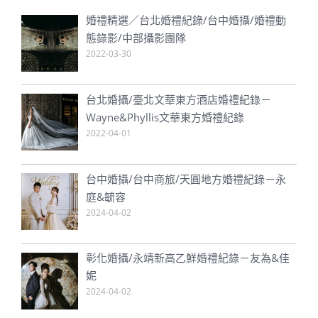
婚禮精選／台北婚禮紀錄/台中婚攝/婚禮動
態錄影/中部攝影團隊
2022-03-30
台北婚攝/臺北文華東方酒店婚禮紀錄－
Wayne&Phyllis文華東方婚禮紀錄
2022-04-01
台中婚攝/台中商旅/天圓地方婚禮紀錄－永
庭&毓容
2024-04-02
彰化婚攝/永靖新高乙鮮婚禮紀錄－友為&佳
妮
2024-04-02