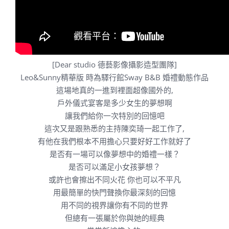
[Dear studio 德藝影像攝影造型團隊]
Leo&Sunny精華版 時為驛行館Sway B&B 婚禮動態作品
這場地真的一進到裡面超像國外的,
戶外儀式宴客是多少女生的夢想啊
讓我們給你一次特別的回憶吧
這次又是跟熟悉的主持陳奕琦一起工作了,
有他在我們根本不用擔心只要好好工作就好了
是否有一場可以像夢想中的婚禮一樣？
是否可以滿足小女孩夢想？
或許也會擦出不同火花 你也可以不平凡
用最簡單的快門聲換你最深刻的回憶
用不同的視界讓你有不同的世界
但總有一張屬於你與她的經典