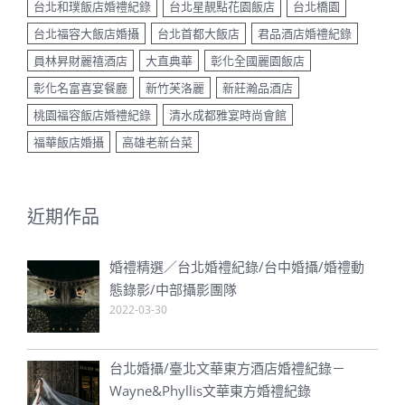
台北和璞飯店婚禮紀錄
台北星靚點花園飯店
台北橋園
台北福容大飯店婚攝
台北首都大飯店
君品酒店婚禮紀錄
員林昇財麗禧酒店
大直典華
彰化全國麗園飯店
彰化名富喜宴餐廳
新竹芙洛麗
新莊瀚品酒店
桃園福容飯店婚禮紀錄
清水成都雅宴時尚會館
福華飯店婚攝
高雄老新台菜
近期作品
婚禮精選／台北婚禮紀錄/台中婚攝/婚禮動
態錄影/中部攝影團隊
2022-03-30
台北婚攝/臺北文華東方酒店婚禮紀錄－
Wayne&Phyllis文華東方婚禮紀錄