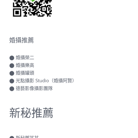
婚攝推薦
⬤
婚攝榮二
⬤
婚攝樂高
⬤
婚攝罐頭
⬤
光點攝影 Studio（婚攝阿賢）
⬤
德藝影像攝影團隊
新秘推薦
⬤
新秘鄧芃芃