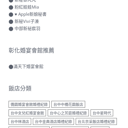
⬤
粉紅娃娃Mia
⬤
♥ Apple新娘秘書
⬤
新秘Vivi子溱
⬤
中部新祕宸羽
彰化婚宴會館推薦
⬤
滿天下婚宴會館
飯店分類
僑園婚宴會館婚禮紀錄
台中中橋花園飯店
台中女兒紅婚宴會館
台中心之芳庭婚禮紀錄
台中星時代
台中林酒店
台中金典酒店婚禮紀錄
台北京采飯店婚禮紀錄