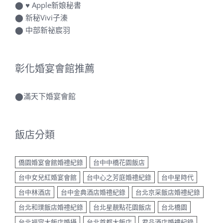
⬤
♥ Apple新娘秘書
⬤
新秘Vivi子溱
⬤
中部新祕宸羽
彰化婚宴會館推薦
⬤
滿天下婚宴會館
飯店分類
僑園婚宴會館婚禮紀錄
台中中橋花園飯店
台中女兒紅婚宴會館
台中心之芳庭婚禮紀錄
台中星時代
台中林酒店
台中金典酒店婚禮紀錄
台北京采飯店婚禮紀錄
台北和璞飯店婚禮紀錄
台北星靚點花園飯店
台北橋園
台北福容大飯店婚攝
台北首都大飯店
君品酒店婚禮紀錄