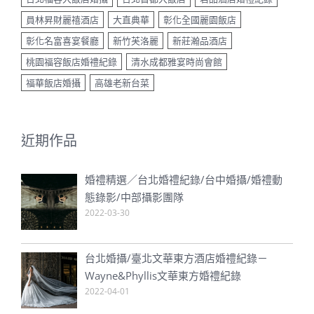
員林昇財麗禧酒店
大直典華
彰化全國麗園飯店
彰化名富喜宴餐廳
新竹芙洛麗
新莊瀚品酒店
桃園福容飯店婚禮紀錄
清水成都雅宴時尚會館
福華飯店婚攝
高雄老新台菜
近期作品
婚禮精選／台北婚禮紀錄/台中婚攝/婚禮動
態錄影/中部攝影團隊
2022-03-30
台北婚攝/臺北文華東方酒店婚禮紀錄－
Wayne&Phyllis文華東方婚禮紀錄
2022-04-01