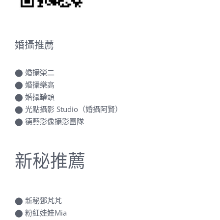
婚攝推薦
⬤
婚攝榮二
⬤
婚攝樂高
⬤
婚攝罐頭
⬤
光點攝影 Studio（婚攝阿賢）
⬤
德藝影像攝影團隊
新秘推薦
⬤
新秘鄧芃芃
⬤
粉紅娃娃Mia