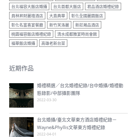
台北福容大飯店婚攝
台北首都大飯店
君品酒店婚禮紀錄
員林昇財麗禧酒店
大直典華
彰化全國麗園飯店
彰化名富喜宴餐廳
新竹芙洛麗
新莊瀚品酒店
桃園福容飯店婚禮紀錄
清水成都雅宴時尚會館
福華飯店婚攝
高雄老新台菜
近期作品
婚禮精選／台北婚禮紀錄/台中婚攝/婚禮動
態錄影/中部攝影團隊
2022-03-30
台北婚攝/臺北文華東方酒店婚禮紀錄－
Wayne&Phyllis文華東方婚禮紀錄
2022-04-01