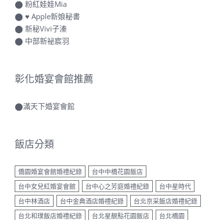
⬤
粉紅娃娃Mia
⬤
♥ Apple新娘秘書
⬤
新秘Vivi子溱
⬤
中部新祕宸羽
彰化婚宴會館推薦
⬤
滿天下婚宴會館
飯店分類
僑園婚宴會館婚禮紀錄
台中中橋花園飯店
台中女兒紅婚宴會館
台中心之芳庭婚禮紀錄
台中星時代
台中林酒店
台中金典酒店婚禮紀錄
台北京采飯店婚禮紀錄
台北和璞飯店婚禮紀錄
台北星靚點花園飯店
台北橋園