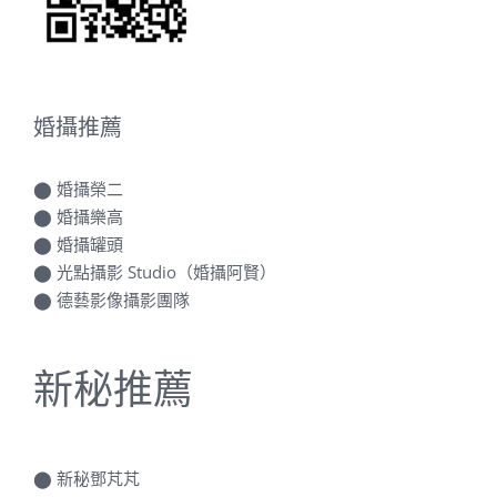
婚攝推薦
⬤
婚攝榮二
⬤
婚攝樂高
⬤
婚攝罐頭
⬤
光點攝影 Studio（婚攝阿賢）
⬤
德藝影像攝影團隊
新秘推薦
⬤
新秘鄧芃芃