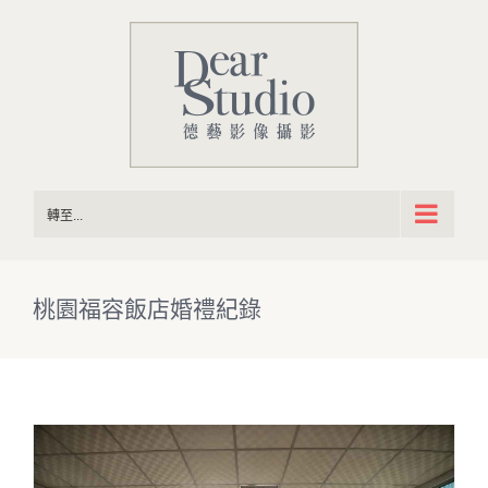
Skip
to
content
轉至...
桃園福容飯店婚禮紀錄