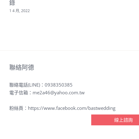
台中婚攝/台
彰化婚攝/永
台中婚攝/台
中商旅/天圓
靖新高乙鮮婚
中林酒店/林
地方婚禮紀錄
禮紀錄－友為
皇宮婚禮紀錄
－永庭&毓容
&佳妮
－書廷&晨心
2 4 月, 2024
2 4 月, 2024
16 3 月, 2024
3
線上諮詢
聯絡阿德