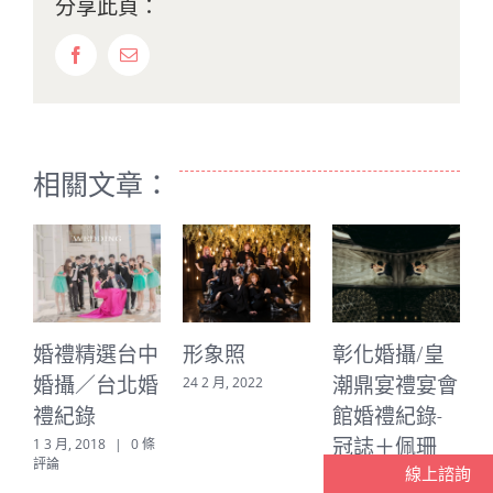
分享此頁：
Facebook
Email:
相關文章：
中
形象照
彰化婚攝/皇
彰化公雞孕婦
婚
潮鼎宴禮宴會
寫真
24 2 月, 2022
館婚禮紀錄-
2 6 月, 2021
2
冠誌＋佩珊
條
線上諮詢
12 4 月, 2021