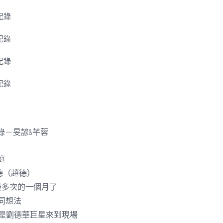
錄－旻諺&芊蓉
庭
德（趙德）
最多次的一個月了
同想法
像是劉德華巨星來到現場