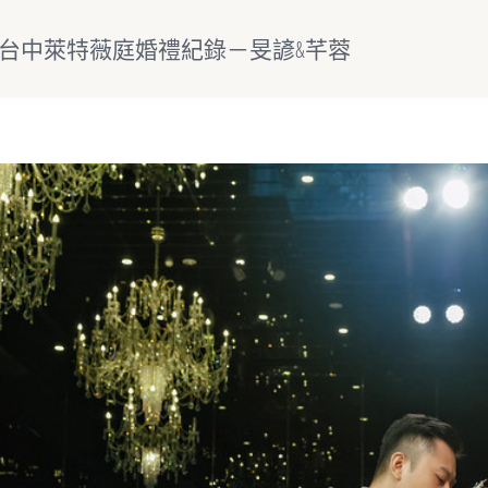
/台中萊特薇庭婚禮紀錄－旻諺&芊蓉