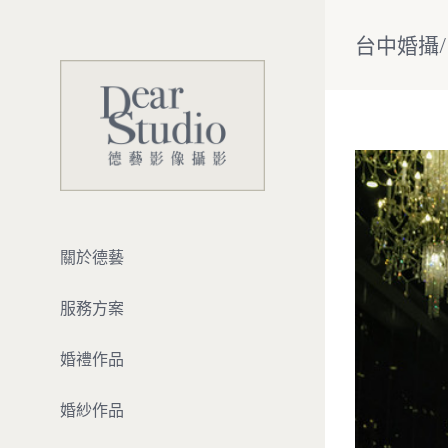
Skip
to
台中婚攝
content
View
Larger
Image
關於德藝
服務方案
婚禮作品
婚紗作品