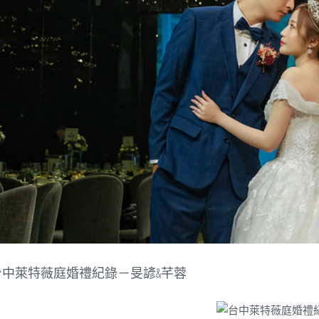
台中萊特薇庭婚禮紀錄－旻諺&芊蓉