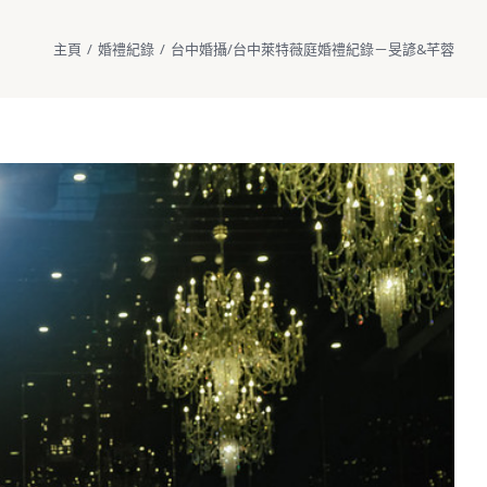
主頁
/
婚禮紀錄
/
台中婚攝/台中萊特薇庭婚禮紀錄－旻諺&芊蓉