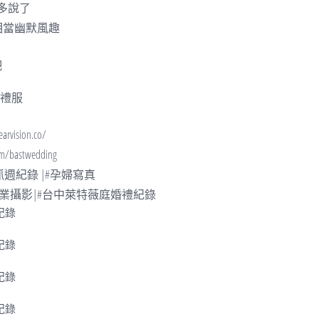
多說了
相當幽默風趣
吧
婚紗禮服
ision.co/
/bastwedding
#抓週紀錄 |#孕婦寫真
商業攝影|#
台中萊特薇庭
婚禮紀錄