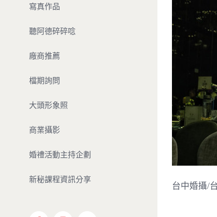
寫真作品
聽阿德碎碎唸
廠商推薦
檔期詢問
大頭形象照
商業攝影
婚禮活動主持企劃
新秘課程資訊分享
台中婚攝/