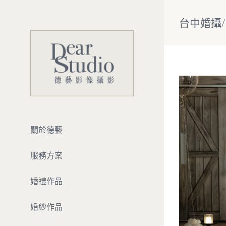
Skip
to
台中婚攝
content
View
Larger
Image
關於德藝
服務方案
婚禮作品
婚紗作品