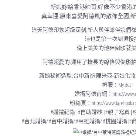
新娘嫁給香港帥哥,好像不少香港
真幸運,原來喜愛阿德風的散佈全國,
這天阿德印象超級深刻,新人與伴郎伴娘們都
這也是第一次到頂樓
晚上美美的池畔倒映著
阿德超愛的,運用了擅長的線條與倒影拍
新娘秘術造型:台中新祕 陳米亞-新娘化妝
禮服：My dear
婚攝阿德官網：http://www.dear
粉絲頁：https://www.facebook.co
#婚禮紀錄 |#自助婚紗 |#親子寫真 |
#台北婚攝/ #台中婚攝/ #高雄婚攝/ #桃園婚攝