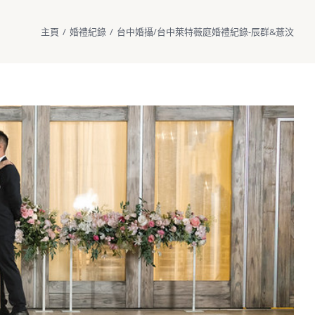
主頁
/
婚禮紀錄
/
台中婚攝/台中萊特薇庭婚禮紀錄-辰群&薏汶