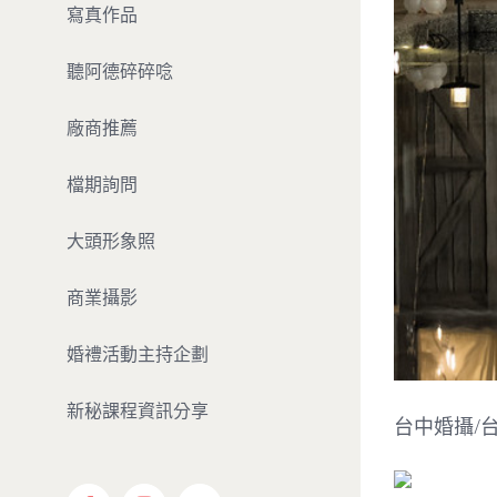
寫真作品
聽阿德碎碎唸
廠商推薦
檔期詢問
大頭形象照
商業攝影
婚禮活動主持企劃
新秘課程資訊分享
台中婚攝/