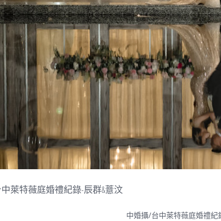
台中萊特薇庭婚禮紀錄-辰群&薏汶