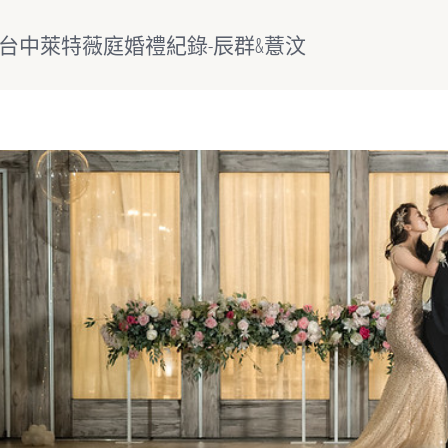
/台中萊特薇庭婚禮紀錄-辰群&薏汶