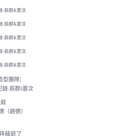
攝影造型團隊]
錄-辰群&薏汶
薇庭
德（趙德）
特薇庭了