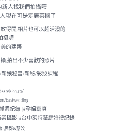
的新人找我們拍攝噎
新人現在可是定居英國了
放得開,相片也可以超活潑的
拍攝喔
美美的建築
攝,拍出不少喜歡的照片
/新娘秘書/新秘/彩妝課程
vision.co/
m/bastwedding
#抓週紀錄 |#孕婦寫真
|#商業攝影|#台中萊特薇庭婚禮紀錄