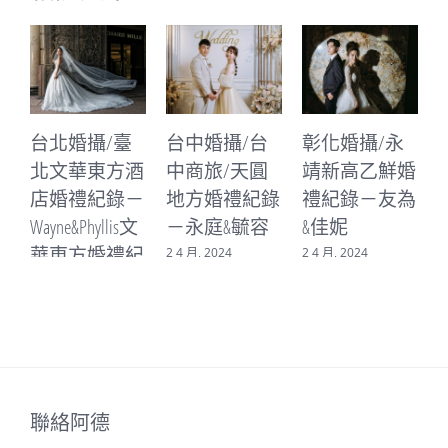
台中婚攝/台
彰化婚攝/永
台中婚攝/台
中商旅/天圓
靖新高乙鮮婚
中林酒店/林
地方婚禮紀錄
禮紀錄－友為
皇宮婚禮紀錄
－永庭&毓容
&佳妮
－書廷&晨心
2 4 月, 2024
2 4 月, 2024
16 3 月, 2024
3
聯絡阿德