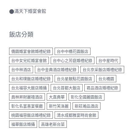
⬤
滿天下婚宴會館
飯店分類
僑園婚宴會館婚禮紀錄
台中中橋花園飯店
台中女兒紅婚宴會館
台中心之芳庭婚禮紀錄
台中星時代
台中林酒店
台中金典酒店婚禮紀錄
台北京采飯店婚禮紀錄
台北和璞飯店婚禮紀錄
台北星靚點花園飯店
台北橋園
台北福容大飯店婚攝
台北首都大飯店
君品酒店婚禮紀錄
員林昇財麗禧酒店
大直典華
彰化全國麗園飯店
彰化名富喜宴餐廳
新竹芙洛麗
新莊瀚品酒店
桃園福容飯店婚禮紀錄
清水成都雅宴時尚會館
福華飯店婚攝
高雄老新台菜