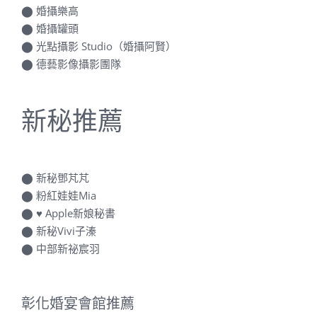
⬤
婚攝榮二
⬤
婚攝樂高
⬤
婚攝罐頭
⬤
光點攝影 Studio（婚攝阿賢）
⬤
德藝影像攝影團隊
新秘推薦
⬤
新秘鄧芃芃
⬤
粉紅娃娃Mia
⬤
♥ Apple新娘秘書
⬤
新秘Vivi子溱
⬤
中部新祕宸羽
彰化婚宴會館推薦