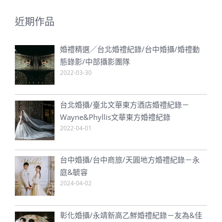
近期作品
婚禮精選／台北婚禮紀錄/台中婚攝/婚禮動
態錄影/中部攝影團隊
2022-03-30
台北婚攝/臺北文華東方酒店婚禮紀錄－
Wayne&Phyllis文華東方婚禮紀錄
2022-04-01
台中婚攝/台中商旅/天圓地方婚禮紀錄－永
庭&毓容
2024-04-02
彰化婚攝/永靖新高乙鮮婚禮紀錄－友為&佳