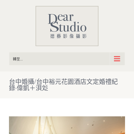
Skip
to
content
轉至...
台中婚攝/台中裕元花園酒店文定婚禮紀
錄-偉凱＋浿彣
View
Larger