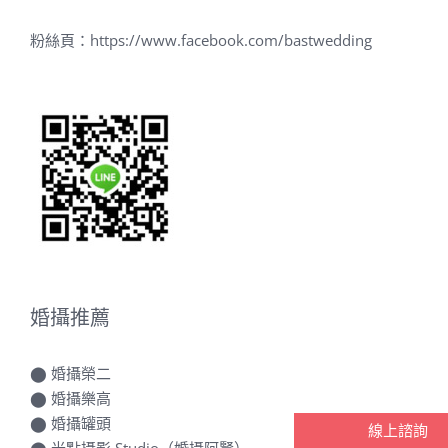
婚攝推薦
⬤
婚攝榮二
⬤
婚攝樂高
⬤
婚攝罐頭
⬤
光點攝影 Studio（婚攝阿賢）
⬤
德藝影像攝影團隊
線上諮詢