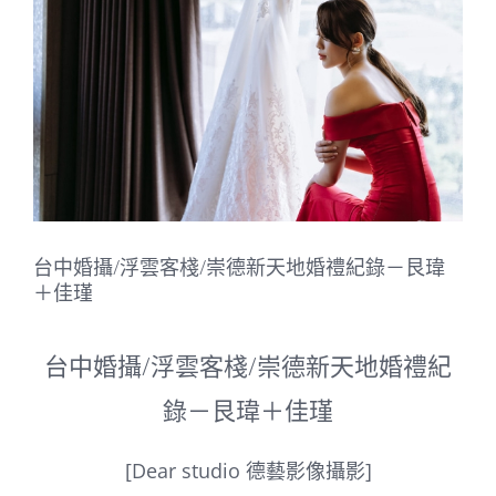
Image
台中婚攝/浮雲客棧/崇德新天地婚禮紀錄－艮瑋
＋佳瑾
台中婚攝/浮雲客棧/崇德新天地婚禮紀
錄－艮瑋＋佳瑾
[Dear studio 德藝影像攝影]