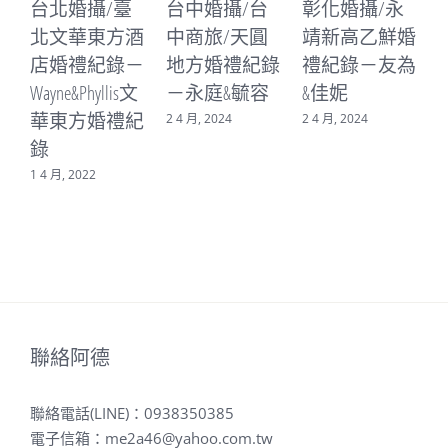
台中婚攝/台
彰化婚攝/永
台中婚攝/台
中商旅/天圓
靖新高乙鮮婚
中林酒店/林
地方婚禮紀錄
禮紀錄－友為
皇宮婚禮紀錄
－永庭&毓容
&佳妮
－書廷&晨心
2 4 月, 2024
2 4 月, 2024
16 3 月, 2024
3
聯絡阿德
聯絡電話(LINE)：
0938350385
電子信箱：
me2a46@yahoo.com.tw
粉絲頁：
https://www.facebook.com/bastwedding