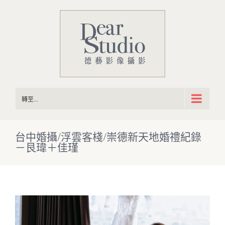
Skip
to
content
轉至...
台中婚攝/浮雲客棧/崇德新天地婚禮紀錄
－艮瑋＋佳瑾
View
Larger