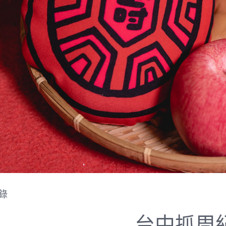
錄
台中抓周