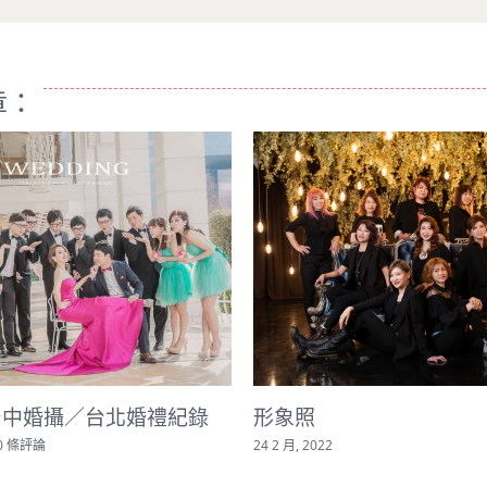
章：
彰化婚攝/皇潮鼎宴禮宴
錄-冠誌＋佩珊
12 4 月, 2021