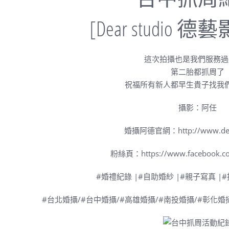
[
Dear studio
德藝
這次拍攝也是我們服務過
第二胎都抓周了
祝福所有新人都早生貴子找我
攝影：阿任
婚攝阿德官網：
http://www.de
粉絲頁：
https://www.facebook.c
#
婚禮紀錄
|#
自助婚紗
|#
親子寫真
|#
#
台北婚攝
/#
台中婚攝
/#
高雄婚攝
/#
南投婚攝
/#
彰化婚