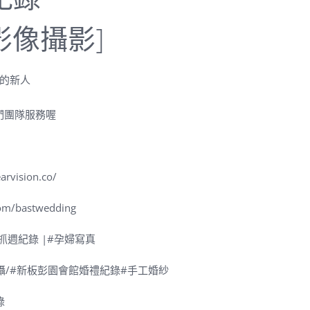
影像攝影]
的新人
們團隊服務喔
arvision.co/
om/bastwedding
抓週紀錄
|#
孕婦寫真
攝
/#
新板彭園會館婚禮紀錄
#
手工婚紗