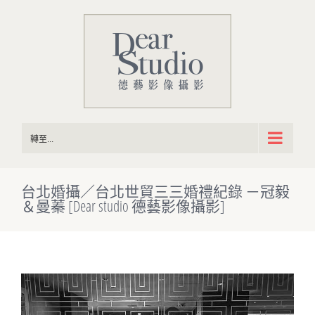
Skip
to
content
轉至...
台北婚攝／台北世貿三三婚禮紀錄 －冠毅
＆曼蓁 [Dear studio 德藝影像攝影]
View
Larger