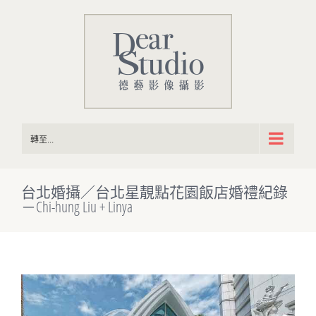
Skip
to
content
轉至...
台北婚攝／台北星靚點花園飯店婚禮紀錄
－Chi-hung Liu + Linya
View
Larger