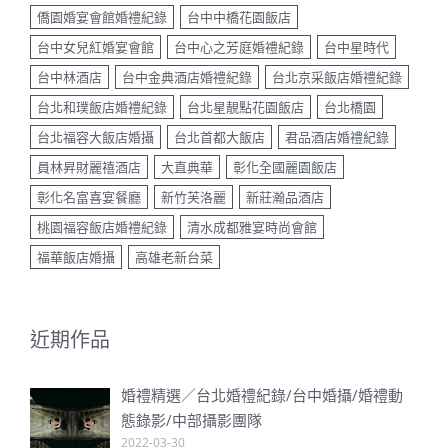
台中女兒紅婚宴會館
台中心之芳庭婚禮紀錄
台中星時代
台中林酒店
台中金典酒店婚禮紀錄
台北京采飯店婚禮紀錄
台北和璞飯店婚禮紀錄
台北星靚點花園飯店
台北橋園
台北福容大飯店婚攝
台北首都大飯店
君品酒店婚禮紀錄
員林昇財麗禧酒店
大直典華
彰化全國麗園飯店
彰化名富喜宴餐廳
新竹芙洛麗
新莊瀚品酒店
桃園福容飯店婚禮紀錄
清水成都雅宴時尚會館
福華飯店婚攝
高雄老新台菜
近期作品
婚禮精選／台北婚禮紀錄/台中婚攝/婚禮動
態錄影/中部攝影團隊
2022-03-30