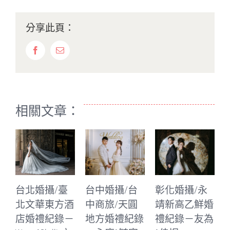
分享此頁：
Facebook
Email:
相關文章：
台北婚攝/臺
台中婚攝/台
彰化婚攝/永
台中婚
北文華東方酒
中商旅/天圓
靖新高乙鮮婚
中林酒
店婚禮紀錄－
地方婚禮紀錄
禮紀錄－友為
皇宮