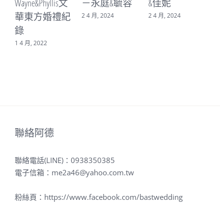
yne&Phyllis文
－永庭&毓容
&佳妮
－書廷
華東方婚禮紀
2 4 月, 2024
2 4 月, 2024
16 3 月, 2
錄
4 月, 2022
聯絡阿德
聯絡電話(LINE)：
0938350385
電子信箱：
me2a46@yahoo.com.tw
粉絲頁：
https://www.facebook.com/bastwedding