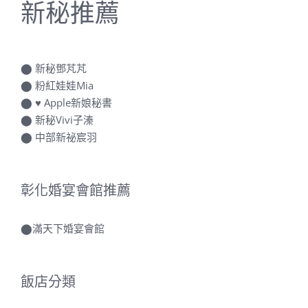
⬤
新秘鄧芃芃
⬤
粉紅娃娃Mia
⬤
♥ Apple新娘秘書
⬤
新秘Vivi子溱
⬤
中部新祕宸羽
彰化婚宴會館推薦
⬤
滿天下婚宴會館
飯店分類
僑園婚宴會館婚禮紀錄
台中中橋花園飯店