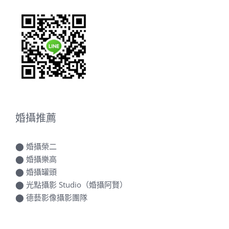
婚攝推薦
⬤
婚攝榮二
⬤
婚攝樂高
⬤
婚攝罐頭
⬤
光點攝影 Studio（婚攝阿賢）
⬤
德藝影像攝影團隊
新秘推薦