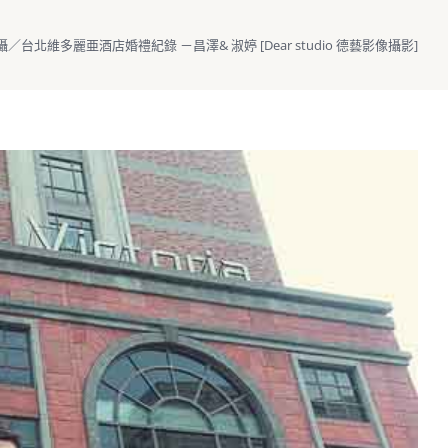
／台北維多麗亜酒店婚禮紀錄 －昌澤& 淑婷 [Dear studio 德藝影像攝影]