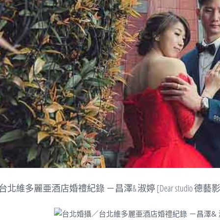
維多麗亜酒店婚禮紀錄 －昌澤& 淑婷 [Dear studio 德藝