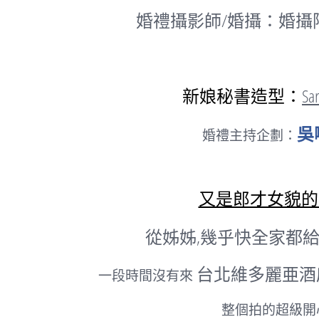
婚禮攝影師/婚攝：婚攝
新娘秘書造型：
Sa
吳
婚禮主持企劃：
又是郎才女貌的
從姊姊,幾乎快全家都
台北維多麗亜酒
一段時間沒有來
整個拍的超級開