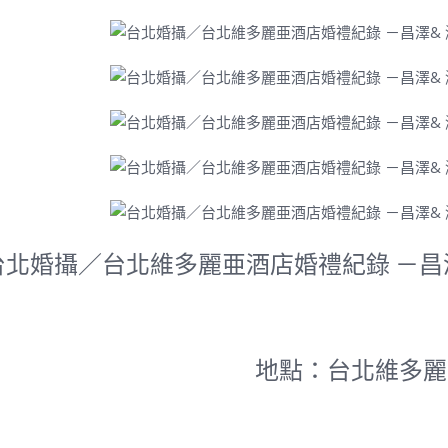
北婚攝／台北維多麗亜酒店婚禮紀錄 －昌澤& 淑婷 
地點：台北維多麗