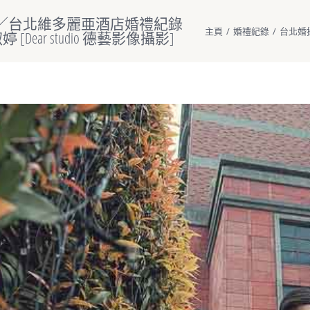
／台北維多麗亜酒店婚禮紀錄
主頁
/
婚禮紀錄
/
台北婚攝
 [Dear studio 德藝影像攝影]