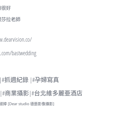
德很好
跟莎拉老師
rvision.co/
om/bastwedding
 |#抓週紀錄 |#孕婦寫真
|#商業攝影|#
台北維多麗亜酒店