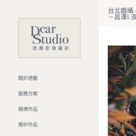
Skip
台北婚攝
to
－昌澤& 淑婷
content
View
Larger
Image
關於德藝
服務方案
婚禮作品
婚紗作品