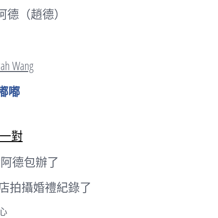
阿德（趙德）
rah Wang
嘟嘟
一對
給阿德包辦了
店拍攝婚禮紀錄了
心