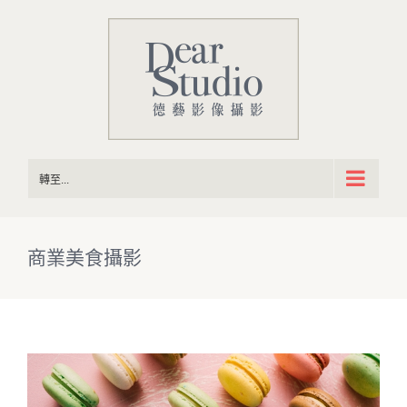
Skip
to
content
轉至...
商業美食攝影
View
Larger