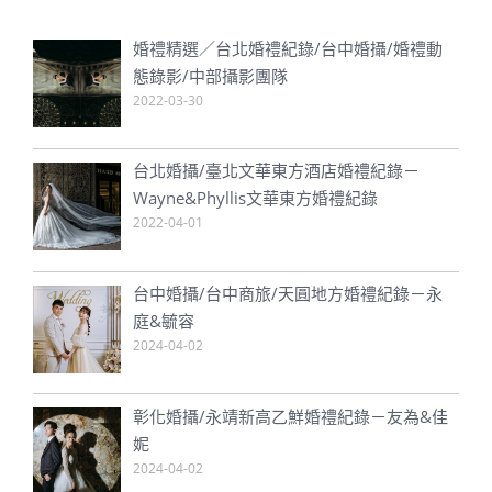
婚禮精選／台北婚禮紀錄/台中婚攝/婚禮動
態錄影/中部攝影團隊
2022-03-30
台北婚攝/臺北文華東方酒店婚禮紀錄－
Wayne&Phyllis文華東方婚禮紀錄
2022-04-01
台中婚攝/台中商旅/天圓地方婚禮紀錄－永
庭&毓容
2024-04-02
彰化婚攝/永靖新高乙鮮婚禮紀錄－友為&佳
妮
2024-04-02