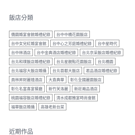
飯店分類
僑園婚宴會館婚禮紀錄
台中中橋花園飯店
台中女兒紅婚宴會館
台中心之芳庭婚禮紀錄
台中星時代
台中林酒店
台中金典酒店婚禮紀錄
台北京采飯店婚禮紀錄
台北和璞飯店婚禮紀錄
台北星靚點花園飯店
台北橋園
台北福容大飯店婚攝
台北首都大飯店
君品酒店婚禮紀錄
員林昇財麗禧酒店
大直典華
彰化全國麗園飯店
彰化名富喜宴餐廳
新竹芙洛麗
新莊瀚品酒店
桃園福容飯店婚禮紀錄
清水成都雅宴時尚會館
福華飯店婚攝
高雄老新台菜
近期作品