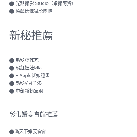
⬤
光點攝影 Studio（婚攝阿賢）
⬤
德藝影像攝影團隊
新秘推薦
⬤
新秘鄧芃芃
⬤
粉紅娃娃Mia
⬤
♥ Apple新娘秘書
⬤
新秘Vivi子溱
⬤
中部新祕宸羽
彰化婚宴會館推薦
⬤
滿天下婚宴會館