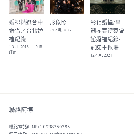
婚禮精選台中
形象照
彰化婚攝/皇
婚攝／台北婚
潮鼎宴禮宴會
24 2 月, 2022
禮紀錄
館婚禮紀錄-
2
冠誌＋佩珊
1 3 月, 2018
|
0 條
評論
12 4 月, 2021
聯絡阿德
聯絡電話(LINE)：
0938350385
電子信箱：
me2a46@yahoo.com.tw