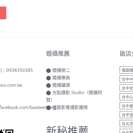
婚攝推薦
飯店
E)：
0938350385
⬤
婚攝榮二
僑園
⬤
婚攝樂高
台中
oo.com.tw
⬤
婚攝罐頭
台中
⬤
光點攝影 Studio（婚攝阿
台中
賢）
台中
.facebook.com/bastwedding
⬤
德藝影像攝影團隊
台中
台北
新秘推薦
台北