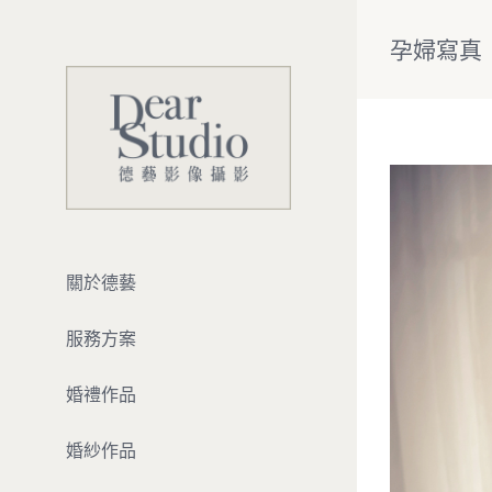
Skip
to
孕婦寫真（Yu
content
View
Larger
Image
關於德藝
服務方案
婚禮作品
婚紗作品