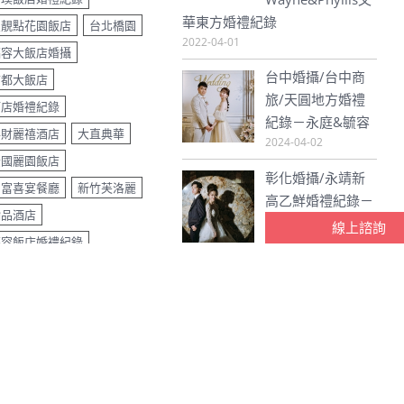
華東方婚禮紀錄
星靚點花園飯店
台北橋園
2022-04-01
福容大飯店婚攝
台中婚攝/台中商
首都大飯店
旅/天圓地方婚禮
酒店婚禮紀錄
紀錄－永庭&毓容
昇財麗禧酒店
大直典華
2024-04-02
全國麗園飯店
彰化婚攝/永靖新
名富喜宴餐廳
新竹芙洛麗
高乙鮮婚禮紀錄－
瀚品酒店
友為&佳妮
線上諮詢
福容飯店婚禮紀錄
2024-04-02
成都雅宴時尚會館
飯店婚攝
高雄老新台菜
d | Designed by
Erin Lin 網頁設計工作室