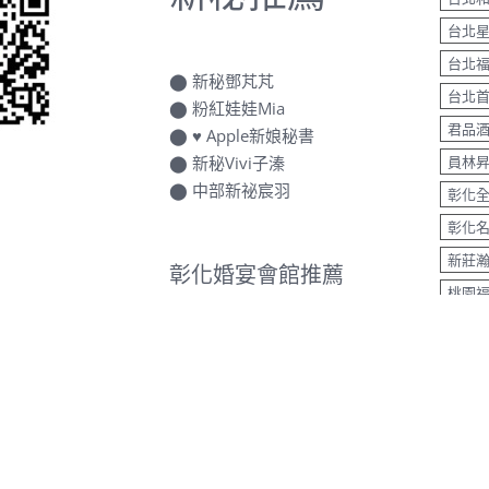
台北
台北
⬤
新秘鄧芃芃
台北
⬤
粉紅娃娃Mia
君品
⬤
♥ Apple新娘秘書
⬤
新秘Vivi子溱
員林
⬤
中部新祕宸羽
彰化
彰化
新莊
彰化婚宴會館推薦
桃園
清水
⬤
滿天下婚宴會館
福華
© Copyright 2015 -
2026 | 德藝影像攝影 | All Rights Reserve