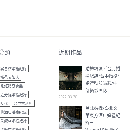
分類
近期作品
婚禮精選／台北婚
婚宴會館婚禮紀錄
禮紀錄/台中婚攝/
中橋花園飯店
婚禮動態錄影/中
女兒紅婚宴會館
部攝影團隊
心之芳庭婚禮紀錄
2022-03-30
星時代
台中林酒店
台北婚攝/臺北文
金典酒店婚禮紀錄
華東方酒店婚禮紀
京采飯店婚禮紀錄
錄－
和璞飯店婚禮紀錄
Wayne&Phyllis文