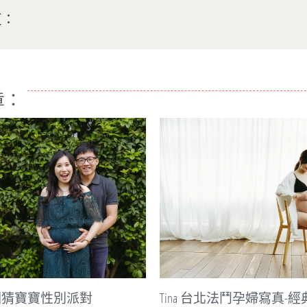
頁：
章：
北法鬥孕婦寫真-經典孕婦寫真
彰化孕婦寫真-Miya