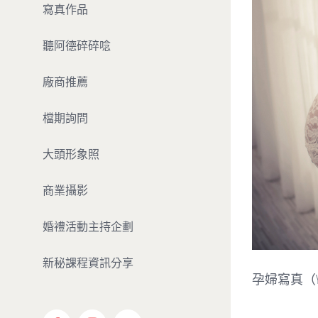
寫真作品
聽阿德碎碎唸
廠商推薦
檔期詢問
大頭形象照
商業攝影
婚禮活動主持企劃
新秘課程資訊分享
孕婦寫真（Yun 