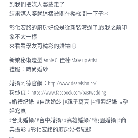
到我們把媒人婆載走了
結果媒人婆就這樣被關在樓梯間一下子><
彰化宏銘的廚房好像是從新裝潢過了,跟我之前印
象不太一樣
來看看學友哥精彩的婚禮吧
新娘秘術造型:Annie C. 佳榛 Make up Artist
禮服：時尚婚紗
婚攝阿德官網：http://www.dearvision.co/
粉絲頁：https://www.facebook.com/bastwedding
#婚禮紀錄 |#自助婚紗 |#親子寫真 |#抓週紀錄 |#孕
婦寫真
#台北婚攝/ #台中婚攝/ #高雄婚攝/ #桃園婚攝|#商
業攝影|#彰化宏銘的廚房婚禮紀錄