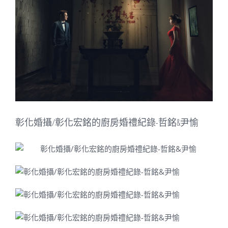
Image
彰化婚攝/彰化宏銘的廚房婚禮紀錄-哲銘&尹愉