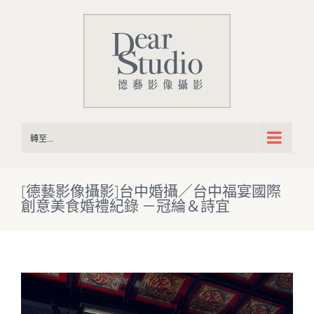
Skip
to
content
轉至...
[德藝影像攝影]台中婚攝／台中福宴國際
創意美食婚禮紀錄 －冠綸＆詩宜
View
Larger