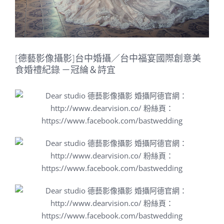
[德藝影像攝影]台中婚攝／台中福宴國際創意美
食婚禮紀錄 －冠綸＆詩宜