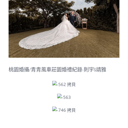
Image
桃園婚攝/青青風車莊園婚禮紀錄-則宇&靖雅