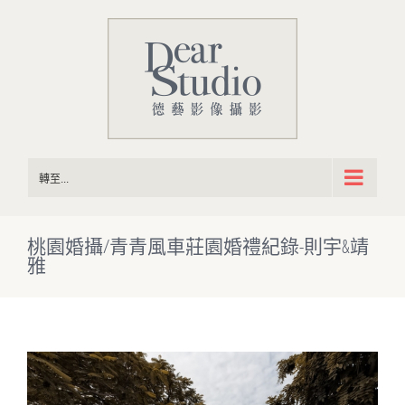
Skip
to
content
轉至...
桃園婚攝/青青風車莊園婚禮紀錄-則宇&靖
雅
View
Larger