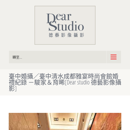
Skip
to
content
轉至...
臺中婚攝／臺中清水成都雅宴時尚會館婚
禮紀錄 －駿家＆育晞[Dear studio 德藝影像攝
影]
View
Larger