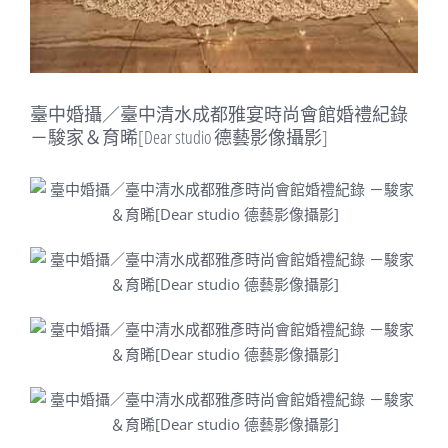
臺中婚攝／臺中清水成都雅宴時尚會館婚禮紀錄
－駿家＆育晞[Dear studio 德藝影像攝影]