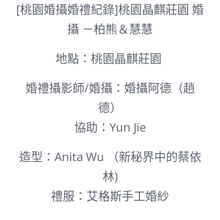
[桃園婚攝婚禮紀錄]
桃園
晶麒莊園
婚
攝 －柏熊＆慧慧
地點：桃園晶麒莊園
婚禮攝影師/婚攝：婚攝阿德（趙
德）
協助：Yun Jie
造型：Anita Wu （新秘界中的蔡依
林)
禮服：艾格斯手工婚紗