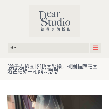
Skip
to
content
轉至...
[葉子婚攝團隊]桃園婚攝／桃園晶麒莊園
婚禮紀錄－柏熊＆慧慧
View
Larger