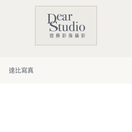
Skip
to
content
達比寫真
View
Larger
Image