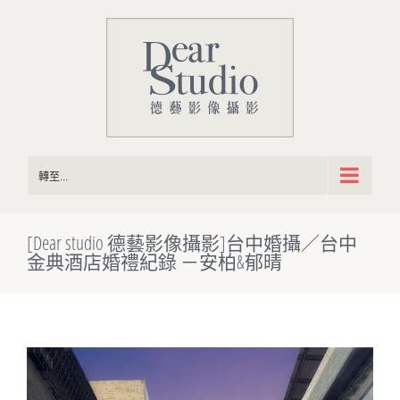
Skip
to
content
轉至...
[Dear studio 德藝影像攝影]台中婚攝／台中
金典酒店婚禮紀錄 －安柏&郁晴
View
Larger