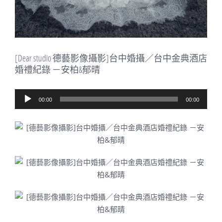
[Dear studio 德藝影像攝影]台中婚攝／台中金典酒店
婚禮紀錄 －安柏&郁晴
音
00:00
00:00
訊
播
放
器