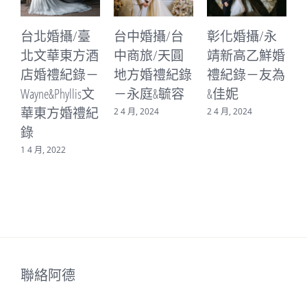
台中婚攝/台
彰化婚攝/永
台中婚攝/台
中商旅/天圓
靖新高乙鮮婚
中林酒店/林
地方婚禮紀錄
禮紀錄－友為
皇宮婚禮紀錄
－永庭&毓容
&佳妮
－書廷&晨心
2 4 月, 2024
2 4 月, 2024
16 3 月, 2024
3
聯絡阿德
聯絡電話(LINE)：
0938350385
電子信箱：
me2a46@yahoo.com.tw