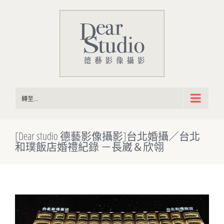
Skip
to
content
轉至...
[Dear studio 德藝影像攝影]台北婚攝／台北
和璞飯店婚禮紀錄 －長崴＆欣翎
View
Larger