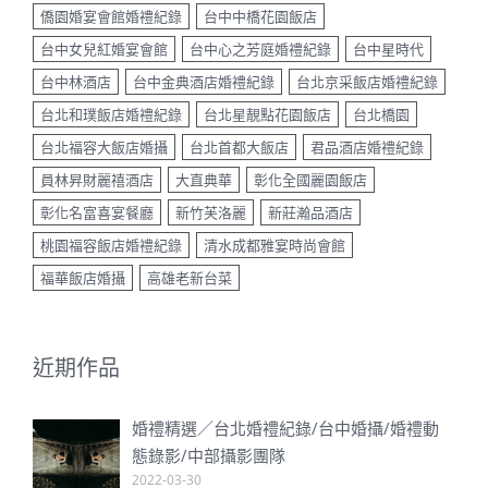
僑園婚宴會館婚禮紀錄
台中中橋花園飯店
台中女兒紅婚宴會館
台中心之芳庭婚禮紀錄
台中星時代
台中林酒店
台中金典酒店婚禮紀錄
台北京采飯店婚禮紀錄
台北和璞飯店婚禮紀錄
台北星靚點花園飯店
台北橋園
台北福容大飯店婚攝
台北首都大飯店
君品酒店婚禮紀錄
員林昇財麗禧酒店
大直典華
彰化全國麗園飯店
彰化名富喜宴餐廳
新竹芙洛麗
新莊瀚品酒店
桃園福容飯店婚禮紀錄
清水成都雅宴時尚會館
福華飯店婚攝
高雄老新台菜
近期作品
婚禮精選／台北婚禮紀錄/台中婚攝/婚禮動
態錄影/中部攝影團隊
2022-03-30