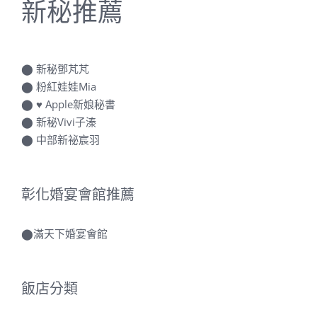
新秘推薦
⬤
新秘鄧芃芃
⬤
粉紅娃娃Mia
⬤
♥ Apple新娘秘書
⬤
新秘Vivi子溱
⬤
中部新祕宸羽
彰化婚宴會館推薦
⬤
滿天下婚宴會館
飯店分類