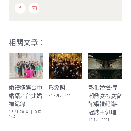
Facebook
Email:
相關文章：
婚禮精選台中
形象照
彰化婚攝/皇
婚攝／台北婚
潮鼎宴禮宴會
24 2 月, 2022
禮紀錄
館婚禮紀錄-
2
冠誌＋佩珊
1 3 月, 2018
|
0 條
評論
12 4 月, 2021