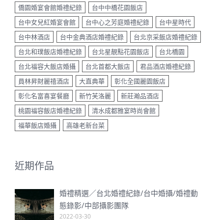
僑園婚宴會館婚禮紀錄
台中中橋花園飯店
台中女兒紅婚宴會館
台中心之芳庭婚禮紀錄
台中星時代
台中林酒店
台中金典酒店婚禮紀錄
台北京采飯店婚禮紀錄
台北和璞飯店婚禮紀錄
台北星靚點花園飯店
台北橋園
台北福容大飯店婚攝
台北首都大飯店
君品酒店婚禮紀錄
員林昇財麗禧酒店
大直典華
彰化全國麗園飯店
彰化名富喜宴餐廳
新竹芙洛麗
新莊瀚品酒店
桃園福容飯店婚禮紀錄
清水成都雅宴時尚會館
福華飯店婚攝
高雄老新台菜
近期作品
婚禮精選／台北婚禮紀錄/台中婚攝/婚禮動
態錄影/中部攝影團隊
2022-03-30