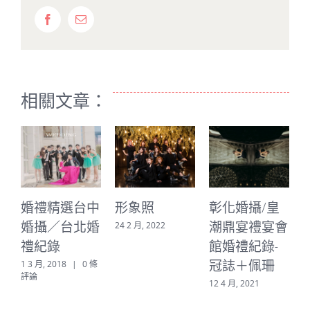
Facebook
Email:
相關文章：
婚禮精選台中
形象照
彰化婚攝/皇
婚攝／台北婚
潮鼎宴禮宴會
24 2 月, 2022
禮紀錄
館婚禮紀錄-
2
冠誌＋佩珊
1 3 月, 2018
|
0 條
評論
12 4 月, 2021