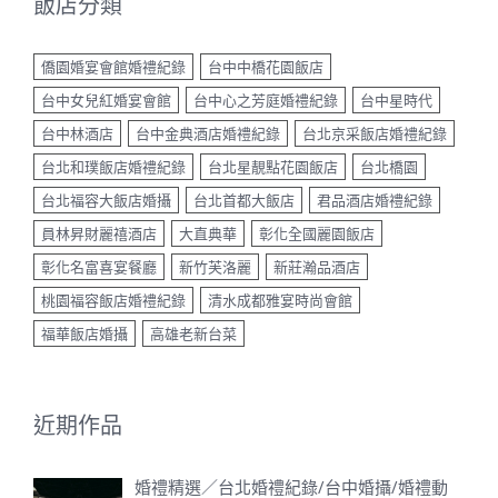
飯店分類
僑園婚宴會館婚禮紀錄
台中中橋花園飯店
台中女兒紅婚宴會館
台中心之芳庭婚禮紀錄
台中星時代
台中林酒店
台中金典酒店婚禮紀錄
台北京采飯店婚禮紀錄
台北和璞飯店婚禮紀錄
台北星靚點花園飯店
台北橋園
台北福容大飯店婚攝
台北首都大飯店
君品酒店婚禮紀錄
員林昇財麗禧酒店
大直典華
彰化全國麗園飯店
彰化名富喜宴餐廳
新竹芙洛麗
新莊瀚品酒店
桃園福容飯店婚禮紀錄
清水成都雅宴時尚會館
福華飯店婚攝
高雄老新台菜
近期作品
婚禮精選／台北婚禮紀錄/台中婚攝/婚禮動