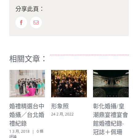
分享此頁：
Facebook
Email:
相關文章：
婚禮精選台中
形象照
彰化婚攝/皇
婚攝／台北婚
潮鼎宴禮宴會
24 2 月, 2022
禮紀錄
館婚禮紀錄-
2
冠誌＋佩珊
1 3 月, 2018
|
0 條
評論