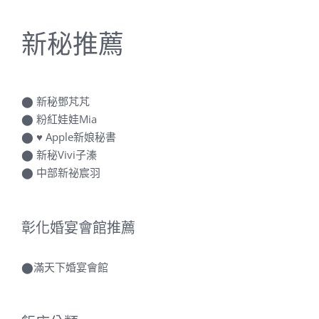
新秘推薦
⬤
新秘鄧芃芃
⬤
粉紅娃娃Mia
⬤
♥ Apple新娘秘書
⬤
新秘Vivi子溱
⬤
中部新祕宸羽
彰化婚宴會館推薦
⬤
滿天下婚宴會館