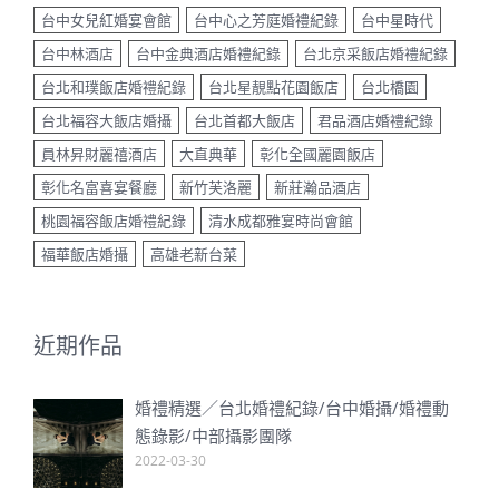
台中女兒紅婚宴會館
台中心之芳庭婚禮紀錄
台中星時代
台中林酒店
台中金典酒店婚禮紀錄
台北京采飯店婚禮紀錄
台北和璞飯店婚禮紀錄
台北星靚點花園飯店
台北橋園
台北福容大飯店婚攝
台北首都大飯店
君品酒店婚禮紀錄
員林昇財麗禧酒店
大直典華
彰化全國麗園飯店
彰化名富喜宴餐廳
新竹芙洛麗
新莊瀚品酒店
桃園福容飯店婚禮紀錄
清水成都雅宴時尚會館
福華飯店婚攝
高雄老新台菜
近期作品
婚禮精選／台北婚禮紀錄/台中婚攝/婚禮動
態錄影/中部攝影團隊
2022-03-30