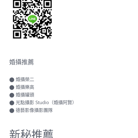
婚攝推薦
⬤
婚攝榮二
⬤
婚攝樂高
⬤
婚攝罐頭
⬤
光點攝影 Studio（婚攝阿賢）
⬤
德藝影像攝影團隊
新秘推薦