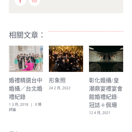
Facebook
Email:
相關文章：
婚禮精選台中
形象照
彰化婚攝/皇
婚攝／台北婚
潮鼎宴禮宴會
24 2 月, 2022
禮紀錄
館婚禮紀錄-
2
冠誌＋佩珊
1 3 月, 2018
|
0 條
評論
12 4 月, 2021