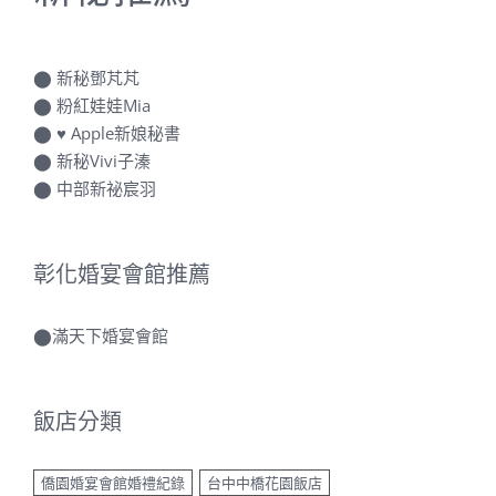
⬤
新秘鄧芃芃
⬤
粉紅娃娃Mia
⬤
♥ Apple新娘秘書
⬤
新秘Vivi子溱
⬤
中部新祕宸羽
彰化婚宴會館推薦
⬤
滿天下婚宴會館
飯店分類
僑園婚宴會館婚禮紀錄
台中中橋花園飯店