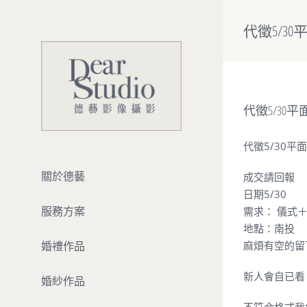
Skip
to
代徵5/3
content
代徵5/30
代徵5/30平
關於德藝
成交請回報
日期5/30
服務方案
需求： 儀式
地點：南投
婚禮作品
麻煩有空的留
新人會自已看
婚紗作品