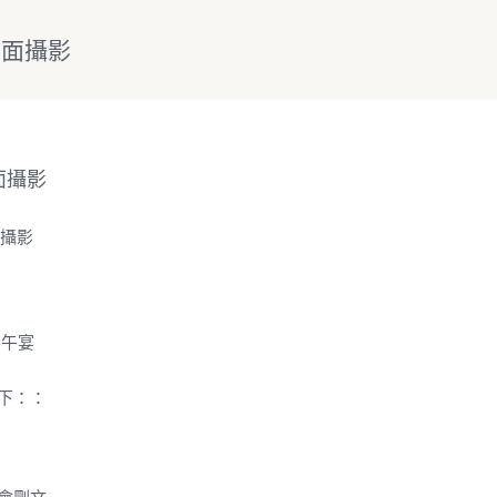
0平面攝影
平面攝影
面攝影
＋午宴
下：：