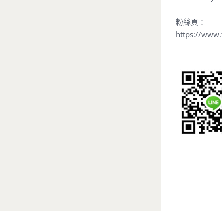
me2a46@yah
粉絲頁：
https://www