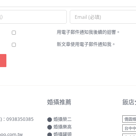
用電子郵件通知我後續的迴響。
新文章使用電子郵件通知我。
婚攝推薦
飯店
E)：
0938350385
⬤
婚攝榮二
僑園
⬤
婚攝樂高
台中