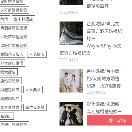
婚禮動態錄影/中
女兒紅婚宴會館
部攝影團隊
心之芳庭婚禮紀錄
2022-03-30
星時代
台中林酒店
台北婚攝/臺北文
金典酒店婚禮紀錄
華東方酒店婚禮紀
京采飯店婚禮紀錄
錄－
和璞飯店婚禮紀錄
Wayne&Phyllis文
華東方婚禮紀錄
星靚點花園飯店
台北橋園
2022-04-01
福容大飯店婚攝
台中婚攝/台中商
首都大飯店
旅/天圓地方婚禮
酒店婚禮紀錄
紀錄－永庭&毓容
昇財麗禧酒店
大直典華
2024-04-02
全國麗園飯店
彰化婚攝/永靖新
名富喜宴餐廳
新竹芙洛麗
高乙鮮婚禮紀錄－
線上諮詢
瀚品酒店
友為&佳妮
福容飯店婚禮紀錄
2024-04-02