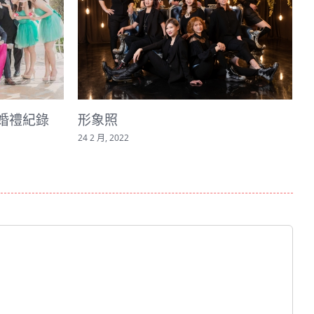
照
彰化婚攝/皇潮鼎宴
錄-冠誌＋佩珊
2022
12 4 月, 2021