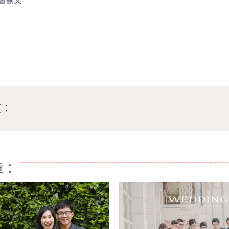
會刪文
頁：
章：