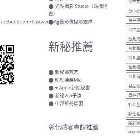
oo.com.tw
⬤
婚攝罐頭
台中
⬤
光點攝影 Studio（婚攝阿
台中
賢）
台中
.facebook.com/bastwedding
⬤
德藝影像攝影團隊
台中
台北
新秘推薦
台北
台北
台北
⬤
新秘鄧芃芃
台北
⬤
粉紅娃娃Mia
君品
⬤
♥ Apple新娘秘書
⬤
新秘Vivi子溱
員林
⬤
中部新祕宸羽
彰化
彰化
新莊
彰化婚宴會館推薦
桃園