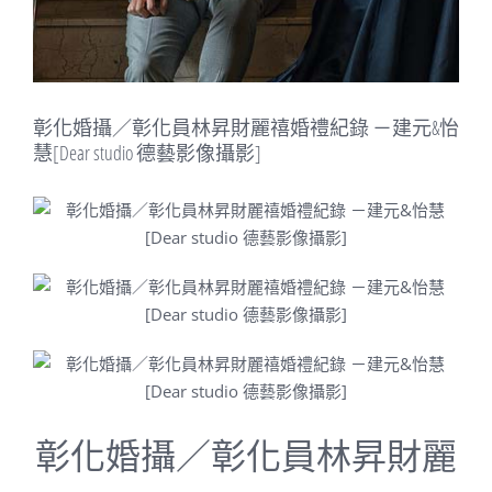
彰化婚攝／彰化員林昇財麗禧婚禮紀錄 －建元&怡
慧[Dear studio 德藝影像攝影]
彰化婚攝／彰化員林昇財麗