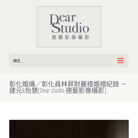
Skip
to
content
轉至...
彰化婚攝／彰化員林昇財麗禧婚禮紀錄 －
建元&怡慧[Dear studio 德藝影像攝影]
View
Larger