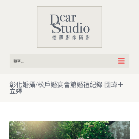
Skip
to
content
轉至...
彰化婚攝/松戶婚宴會館婚禮紀錄-國瑋＋
立婷
View
Larger