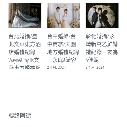
台中婚攝/台
彰化婚攝/永
台中婚攝/台
中商旅/天圓
靖新高乙鮮婚
中林酒店/林
地方婚禮紀錄
禮紀錄－友為
皇宮婚禮紀錄
－永庭&毓容
&佳妮
－書廷&晨心
2 4 月, 2024
2 4 月, 2024
16 3 月, 2024
3
聯絡阿德