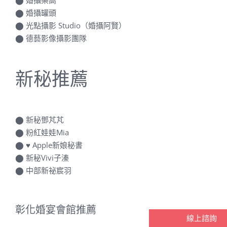
⬤
婚攝樂高
⬤
婚攝罐頭
⬤
光點攝影 Studio（婚攝阿賢）
⬤
德藝影像攝影團隊
新秘推薦
⬤
新秘鄧芃芃
⬤
粉紅娃娃Mia
⬤
♥ Apple新娘秘書
⬤
新秘Vivi子溱
⬤
中部新祕宸羽
彰化婚宴會館推薦
線上諮詢