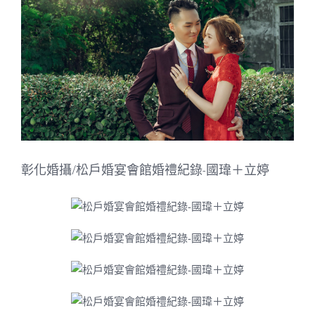
Image
彰化婚攝/松戶婚宴會館婚禮紀錄-國瑋＋立婷