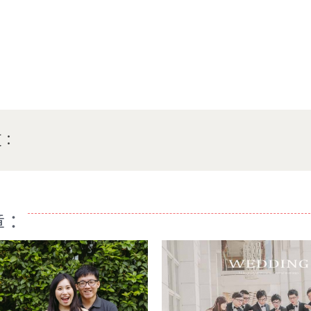
頁：
章：