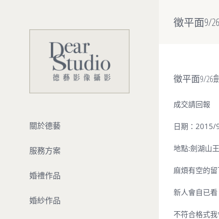
Skip
to
徵平面9/
content
徵平面9/
成交請回報
關於德藝
日期：2015/9
地點:劍湖山
服務方案
麻煩有空的留
婚禮作品
新人會自已看
婚紗作品
不符合格式我