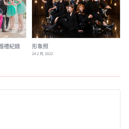
形象照
彰化婚攝/皇
錄-冠誌＋佩
24 2 月, 2022
12 4 月, 2021