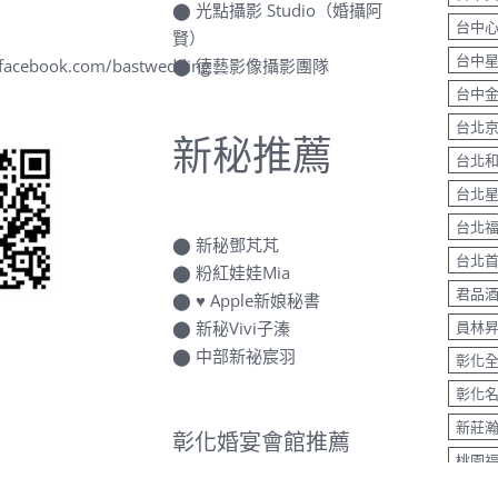
台中
⬤
光點攝影 Studio（婚攝阿
台中
賢）
台中
.facebook.com/bastwedding
⬤
德藝影像攝影團隊
台中
台北
新秘推薦
台北
台北
台北
⬤
新秘鄧芃芃
台北
⬤
粉紅娃娃Mia
君品
⬤
♥ Apple新娘秘書
⬤
新秘Vivi子溱
員林
⬤
中部新祕宸羽
彰化
彰化
新莊
彰化婚宴會館推薦
桃園