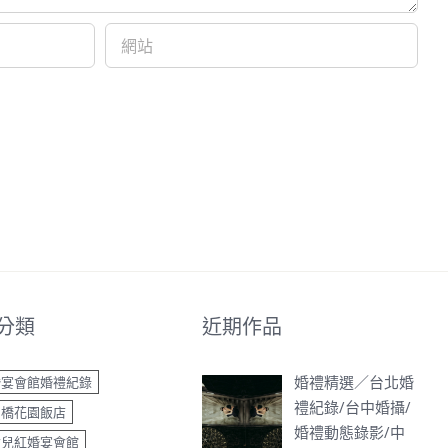
分類
近期作品
婚禮精選／台北婚
婚宴會館婚禮紀錄
禮紀錄/台中婚攝/
中橋花園飯店
婚禮動態錄影/中