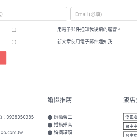
用電子郵件通知我後續的迴響。
新文章使用電子郵件通知我。
婚攝推薦
飯店
E)：
0938350385
⬤
婚攝榮二
僑園
⬤
婚攝樂高
台中
oo.com.tw
⬤
婚攝罐頭