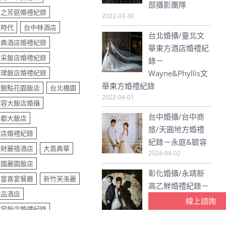
女兒紅婚宴會館
部攝影團隊
心之芳庭婚禮紀錄
2022-03-30
星時代
台中林酒店
台北婚攝/臺北文
金典酒店婚禮紀錄
華東方酒店婚禮紀
京采飯店婚禮紀錄
錄－
和璞飯店婚禮紀錄
Wayne&Phyllis文
華東方婚禮紀錄
星靚點花園飯店
台北橋園
2022-04-01
福容大飯店婚攝
台中婚攝/台中商
首都大飯店
旅/天圓地方婚禮
酒店婚禮紀錄
紀錄－永庭&毓容
昇財麗禧酒店
大直典華
2024-04-02
全國麗園飯店
彰化婚攝/永靖新
名富喜宴餐廳
新竹芙洛麗
高乙鮮婚禮紀錄－
瀚品酒店
線上諮詢
友為&佳妮
福容飯店婚禮紀錄
2024-04-02