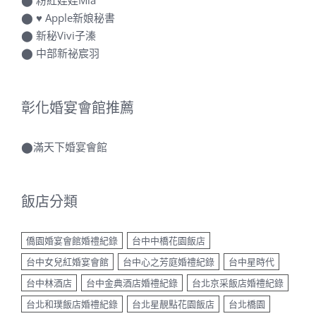
⬤
粉紅娃娃Mia
⬤
♥ Apple新娘秘書
⬤
新秘Vivi子溱
⬤
中部新祕宸羽
彰化婚宴會館推薦
⬤
滿天下婚宴會館
飯店分類
僑園婚宴會館婚禮紀錄
台中中橋花園飯店
台中女兒紅婚宴會館
台中心之芳庭婚禮紀錄
台中星時代
台中林酒店
台中金典酒店婚禮紀錄
台北京采飯店婚禮紀錄
台北和璞飯店婚禮紀錄
台北星靚點花園飯店
台北橋園