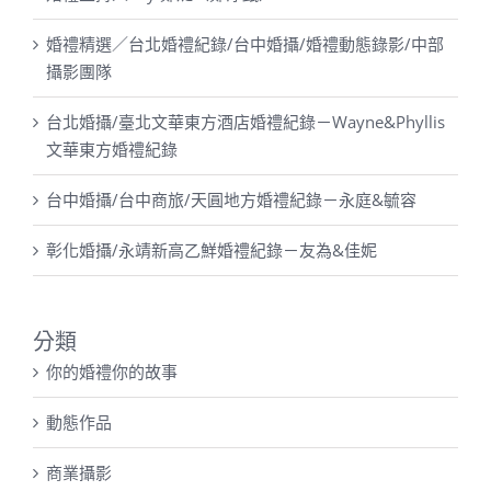
婚禮主持人Kay 鄭婕（鄭淳甄）
婚禮精選／台北婚禮紀錄/台中婚攝/婚禮動態錄影/中部
攝影團隊
台北婚攝/臺北文華東方酒店婚禮紀錄－Wayne&Phyllis
文華東方婚禮紀錄
台中婚攝/台中商旅/天圓地方婚禮紀錄－永庭&毓容
彰化婚攝/永靖新高乙鮮婚禮紀錄－友為&佳妮
分類
你的婚禮你的故事
動態作品
商業攝影