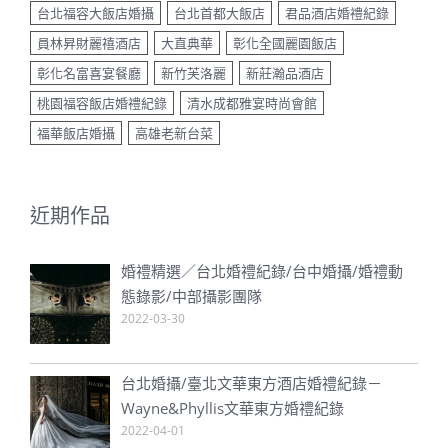
台北福容大飯店婚攝
台北首都大飯店
君品酒店婚禮紀錄
員林昇財麗禧酒店
大直典華
彰化全國麗園飯店
彰化名富喜宴餐廳
新竹芙洛麗
新莊瀚品酒店
桃園福容飯店婚禮紀錄
清水成都雅宴時尚會館
福華飯店婚攝
高雄老新台菜
近期作品
婚禮精選／台北婚禮紀錄/台中婚攝/婚禮動
態錄影/中部攝影團隊
2022-03-30
台北婚攝/臺北文華東方酒店婚禮紀錄－
Wayne&Phyllis文華東方婚禮紀錄
2022-04-01