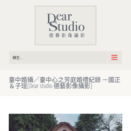
Skip
to
content
轉至...
臺中婚攝／臺中心之芳庭婚禮紀錄 －國正
＆子瑄[Dear studio 德藝影像攝影]
View
Larger