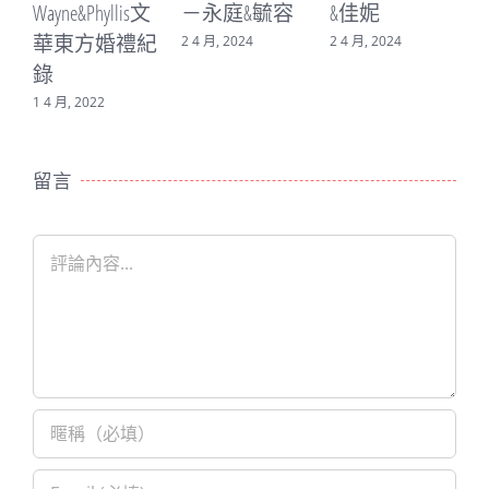
e&Phyllis文
－永庭&毓容
&佳妮
－書廷&
東方婚禮紀
2 4 月, 2024
2 4 月, 2024
16 3 月, 202
, 2022
留言
Comment