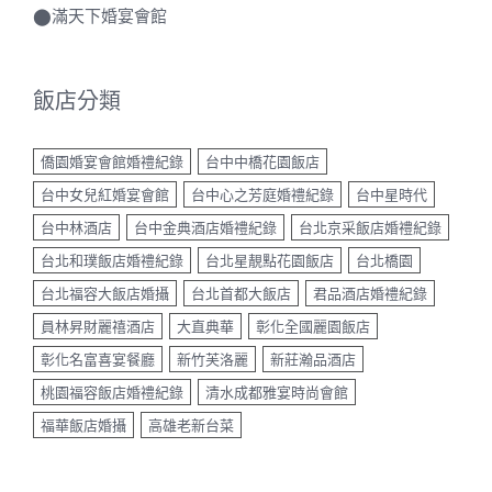
飯店分類
僑園婚宴會館婚禮紀錄
台中中橋花園飯店
台中女兒紅婚宴會館
台中心之芳庭婚禮紀錄
台中星時代
台中林酒店
台中金典酒店婚禮紀錄
台北京采飯店婚禮紀錄
台北和璞飯店婚禮紀錄
台北星靚點花園飯店
台北橋園
台北福容大飯店婚攝
台北首都大飯店
君品酒店婚禮紀錄
員林昇財麗禧酒店
大直典華
彰化全國麗園飯店
彰化名富喜宴餐廳
新竹芙洛麗
新莊瀚品酒店
桃園福容飯店婚禮紀錄
清水成都雅宴時尚會館
福華飯店婚攝
高雄老新台菜
近期作品