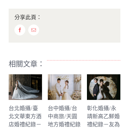
分享此頁：
Facebook
Email:
相關文章：
北婚攝/臺
台中婚攝/台
彰化婚攝/永
台中婚攝
文華東方酒
中商旅/天圓
靖新高乙鮮婚
中林酒店
婚禮紀錄－
地方婚禮紀錄
禮紀錄－友為
皇宮婚