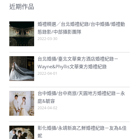
婚禮精選／台北婚禮紀錄/台中婚攝/婚禮動
態錄影/中部攝影團隊
2022-03-30
台北婚攝/臺北文華東方酒店婚禮紀錄－
Wayne&Phyllis文華東方婚禮紀錄
2022-04-01
台中婚攝/台中商旅/天圓地方婚禮紀錄－永
庭&毓容
2024-04-02
彰化婚攝/永靖新高乙鮮婚禮紀錄－友為&佳
妮
2024-04-02