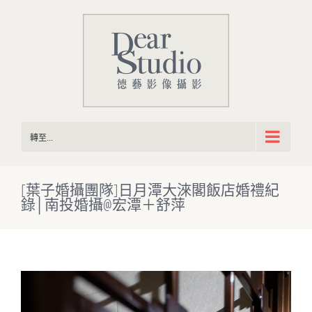
Skip
to
content
轉至...
[葉子婚攝團隊]日月潭大淶閣飯店婚禮紀
錄│南投婚攝@宏潭＋舒萍
View
Larger