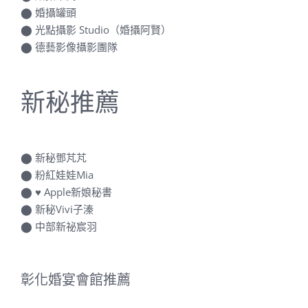
⬤
光點攝影 Studio（婚攝阿賢）
⬤
德藝影像攝影團隊
新秘推薦
⬤
新秘鄧芃芃
⬤
粉紅娃娃Mia
⬤
♥ Apple新娘秘書
⬤
新秘Vivi子溱
⬤
中部新祕宸羽
彰化婚宴會館推薦
⬤
滿天下婚宴會館