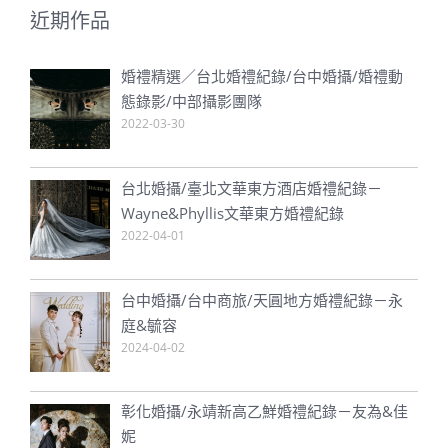
婚禮精選／台北婚禮紀錄/台中婚攝/婚禮動
態錄影/中部攝影團隊
2022-03-30
台北婚攝/臺北文華東方酒店婚禮紀錄－
Wayne&Phyllis文華東方婚禮紀錄
2022-04-01
台中婚攝/台中商旅/天圓地方婚禮紀錄－永
庭&毓容
2024-04-02
彰化婚攝/永靖新高乙鮮婚禮紀錄－友為&佳
妮
2024-04-02