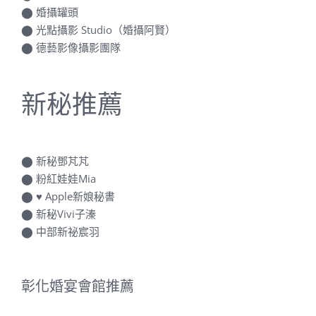
⬤
光點攝影 Studio（婚攝阿賢）
⬤
德藝影像攝影團隊
新秘推薦
⬤
新秘鄧芃芃
⬤
粉紅娃娃Mia
⬤
♥ Apple新娘秘書
⬤
新秘Vivi子溱
⬤
中部新祕宸羽
彰化婚宴會館推薦
⬤
滿天下婚宴會館