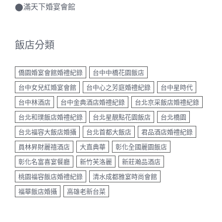
飯店分類
僑園婚宴會館婚禮紀錄
台中中橋花園飯店
台中女兒紅婚宴會館
台中心之芳庭婚禮紀錄
台中星時代
台中林酒店
台中金典酒店婚禮紀錄
台北京采飯店婚禮紀錄
台北和璞飯店婚禮紀錄
台北星靚點花園飯店
台北橋園
台北福容大飯店婚攝
台北首都大飯店
君品酒店婚禮紀錄
員林昇財麗禧酒店
大直典華
彰化全國麗園飯店
彰化名富喜宴餐廳
新竹芙洛麗
新莊瀚品酒店
桃園福容飯店婚禮紀錄
清水成都雅宴時尚會館
福華飯店婚攝
高雄老新台菜
近期作品