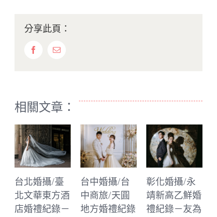
分享此頁：
Facebook
Email:
相關文章：
北婚攝/臺
台中婚攝/台
彰化婚攝/永
台中婚攝
文華東方酒
中商旅/天圓
靖新高乙鮮婚
中林酒店
婚禮紀錄－
地方婚禮紀錄
禮紀錄－友為
皇宮婚