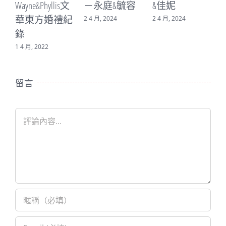
e&Phyllis文
－永庭&毓容
&佳妮
－書廷&
東方婚禮紀
2 4 月, 2024
2 4 月, 2024
16 3 月, 202
, 2022
留言
Comment