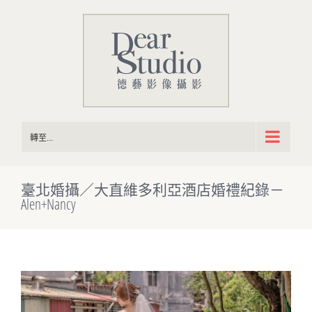
Skip
to
content
轉至...
臺北婚攝／大直維多利亞酒店婚禮紀錄－
Alen+Nancy
View
Larger